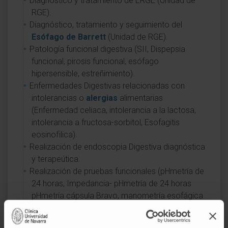
Diagnóstico y tratamiento de ERGE (Unidad de
RGE).
Diagnóstico, tratamiento y seguimiento del
Esófago de Barrett
(Unidad de RGE).
Patología funcional digestiva (SII, Dispepsia
funcional, pirosis funcional, esófago
hipersensible, estreñimiento).
Enfermedades Digestivas relacionadas con
intolerancias o
alergias
alimentarias
(Enfermedad celiaca, intolerancia a la lactosa,
intolerancia a fructosa-sorbitol, Esofagitis
eosinofilica).
Realización de endoscopia Digestiva diagnóstica
y terapeútica.
Realización de pruebas funcionales (pHmetría de
24 horas, Impedancia- pHmetría de 24 horas
pHmetría cápsula Bravo, manometría esofágica
y ano-rectal convencional y de alta resolución).