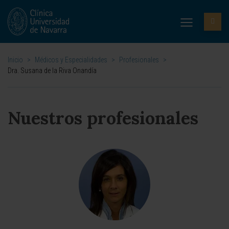
Inicio
>
Médicos y Especialidades
>
Profesionales
>
Dra. Susana de la Riva Onandía
Nuestros profesionales