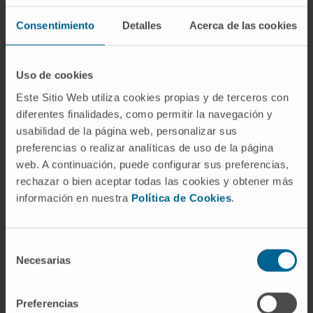
Consentimiento
Detalles
Acerca de las cookies
Uso de cookies
Actividad
Este Sitio Web utiliza cookies propias y de terceros con
diferentes finalidades, como permitir la navegación y
En docencia
usabilidad de la página web, personalizar sus
Profesor Clínico Asociado de la Universidad
preferencias o realizar analíticas de uso de la página
de Navarra, Facultad de Medicina desde el
web. A continuación, puede configurar sus preferencias,
año 2003.
rechazar o bien aceptar todas las cookies y obtener más
información en nuestra
Política de Cookies
.
En investigación
Ha realizado más de 80 comunicaciones a
congresos Nacionales e Internacionales de
Selección
Necesarias
su especialidad.
de
Ha publicado más de 30 árticulos en
consentimiento
revistas nacionales e internacionales de su
Preferencias