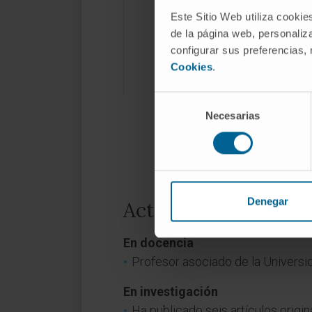
Este Sitio Web utiliza cookie
de la página web, personaliza
configurar sus preferencias,
Cookies
.
Selección
Necesarias
de
consentimiento
Denegar
Actividad
En docencia
Profesor asociado de la Universi
En investigación
Ha publicado seis artículos origin