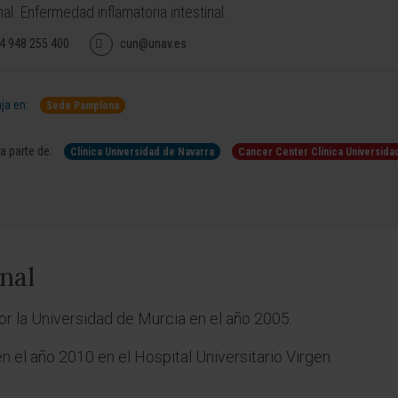
al. Enfermedad inflamatoria intestinal.
4 948 255 400
cun@unav.es
ja en:
Sede Pamplona
 parte de:
Clínica Universidad de Navarra
Cancer Center Clínica Universida
nal
or la Universidad de Murcia en el año 2005.
n el año 2010 en el Hospital Universitario Virgen