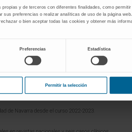
la patología digestiva.
s propias y de terceros con diferentes finalidades, como permitir
Avance en el manejo de la colangio
r sus preferencias o realizar analíticas de uso de la página web
pancreatografía retrógrada
 rechazar o bien aceptar todas las cookies y obtener más infor
endoscópica como herramienta
terapéutica de la vía biliar.
Preferencias
Estadística
Permitir la selección
dad de Navarra desde el curso 2022-2023.
ales en revistas nacionales y seis casos clínicos.