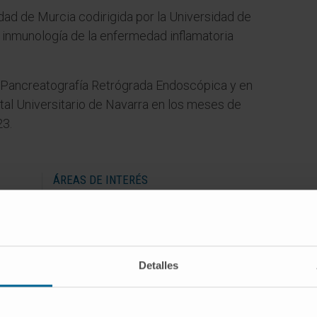
dad de Murcia codirigida por la Universidad de
 inmunología de la enfermedad inflamatoria
 Pancreatografía Retrógrada Endoscópica y en
l Universitario de Navarra en los meses de
23.
ÁREAS DE INTERÉS
Estudio y diagnóstico de la patología del
 biliar
enclave bilio-pancreático.
Estudio de la microbiota y su papel en la
dos
fisiopatología de las enfermedades
Detalles
 y su
digestivas.
.
Avance en el manejo de la
ecoendoscopia para el diagnóstico de