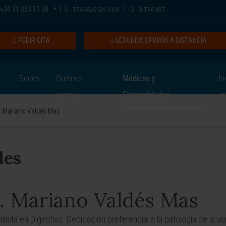
+34 91 353 19 20
TRABAJE EN CUN
INTRANET
PEDIR CITA
SEGUNDA OPINIÓN A DISTANCIA
Sedes
Quiénes
Médicos y
In
somos
Especialidades
e
. Mariano Valdés Mas
les
. Mariano Valdés Mas
alista en Digestivo. Dedicación preferencial a la patología de la ví