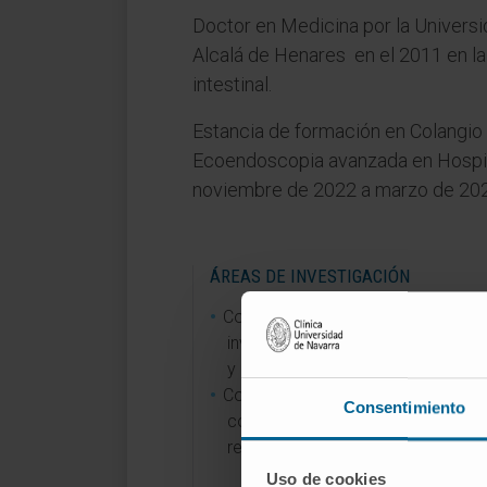
Doctor en Medicina por la Universi
Alcalá de Henares en el 2011 en la
intestinal.
Estancia de formación en Colangio
Ecoendoscopia avanzada en Hospita
noviembre de 2022 a marzo de 20
ÁREAS DE INVESTIGACIÓN
Colaboración en proyectos de
investigación en patología de la vía
y pancreática.
Colabora en proyectos relaciona
Consentimiento
con el estudio de la flora intestinal
relación con patologías digestivas
Uso de cookies