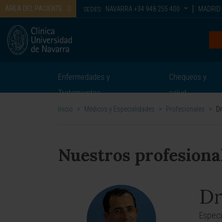
ÁREA DEL PACIENTE
NAVARRA
+34 948 255 400
MADRID
SEDES:
Enfermedades y
Chequeos y
Tratamientos
salud
Inicio
>
Médicos y Especialidades
>
Profesionales
>
Dr
Nuestros profesiona
Dr
Especi