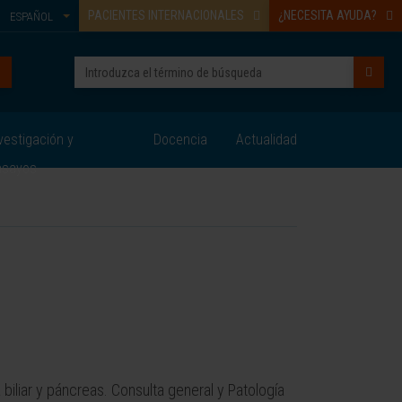
PACIENTES INTERNACIONALES
¿NECESITA AYUDA?
ESPAÑOL
vestigación y
Docencia
Actualidad
nsayos
a biliar y páncreas. Consulta general y Patología