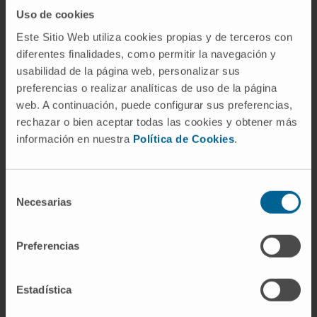
Uso de cookies
Colon irritable
Diverticulosis y diverticulitis
Este Sitio Web utiliza cookies propias y de terceros con
Divertículo de Zenker
diferentes finalidades, como permitir la navegación y
Enfermedad celíaca
usabilidad de la página web, personalizar sus
Enfermedad inflamatoria intestinal:
preferencias o realizar analíticas de uso de la página
Enfermedad de Crohn y Colitis Ulcerosa
web. A continuación, puede configurar sus preferencias,
Esofagitis eosinofílica
rechazar o bien aceptar todas las cookies y obtener más
Estreñimiento
información en nuestra
Política de Cookies
.
Gastritis crónica
Hernia de hiato
Pólipos en el colon
Selección
Necesarias
Reflujo gastroesofágico
de
Úlcera péptica
consentimiento
Preferencias
Estadística