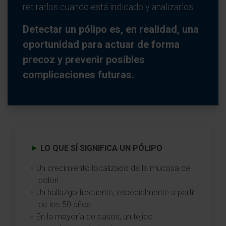
retirarlos cuando está indicado y analizarlos.
Detectar un pólipo es, en realidad, una
oportunidad para actuar de forma
precoz y prevenir posibles
complicaciones futuras.
►
LO QUE SÍ SIGNIFICA UN PÓLIPO
Un crecimiento localizado de la mucosa del
colon.
Un hallazgo frecuente, especialmente a partir
de los 50 años.
En la mayoría de casos, un tejido