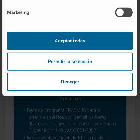
internacionales.
Marketing
Co-autor de 20 capítulos de libros de su
especialidad.
Aceptar todas
Permitir la selección
Denegar
Premios
Beca del programa ERASMUS para la
estancia en el Hospital Gemelli de Roma
(Italia) y en la Universidad Cattolica del Sacro
Cuore de dicha ciudad (2001-2002).
Beca de colaboración del Ministerio de