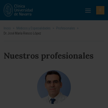
Inicio
>
Médicos y Especialidades
>
Profesionales
>
Dr. José María Riesco López
Nuestros profesionales