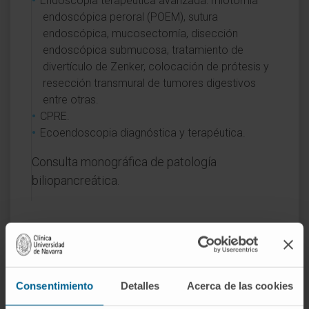
Endoscopia terapéutica avanzada: miotomía
endoscópica peroral (POEM), sutura
endoscópica, mucosectomía, disección
endoscópica submucosa, tratamiento de
divertículo de Zenker, colocación de prótesis y
resección transmural de tumores digestivos
entre otras.
CPRE.
Ecoendoscopia diagnóstica y terapéutica.
Consulta monográfica de patología
biliopancreática.
Consentimiento
Detalles
Acerca de las cookies
Actividad