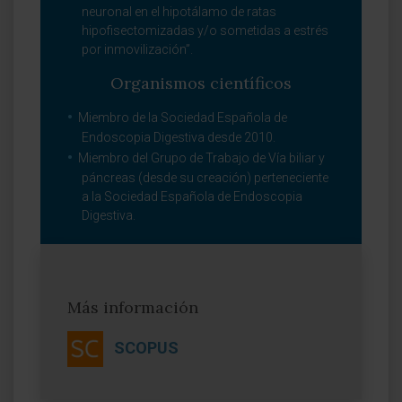
neuronal en el hipotálamo de ratas
hipofisectomizadas y/o sometidas a estrés
por inmovilización”.
Organismos científicos
Miembro de la Sociedad Española de
Endoscopia Digestiva desde 2010.
Miembro del Grupo de Trabajo de Vía biliar y
páncreas (desde su creación) perteneciente
a la Sociedad Española de Endoscopia
Digestiva.
Más información
SCOPUS