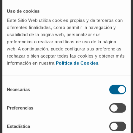
En docencia
Uso de cookies
Profesor Colaborador Clínico de clases
Este Sitio Web utiliza cookies propias y de terceros con
teóricas y prácticas en la asignatura
diferentes finalidades, como permitir la navegación y
“Aparato Digestivo” del Grado de Medicina de
usabilidad de la página web, personalizar sus
la Universidad Europea de Madrid desde 2010
preferencias o realizar analíticas de uso de la página
hasta 2017.
web. A continuación, puede configurar sus preferencias,
rechazar o bien aceptar todas las cookies y obtener más
Co-director de dos Tesis Doctorales en la
información en nuestra
Política de Cookies
.
Universidad de Salamanca y en la Universidad
de Alcalá de Henares.
Selección
En investigación
Necesarias
de
Ha participado en 15 publicaciones científicas
consentimiento
en revistas nacionales e internacionales.
Preferencias
Ha realizado más de 50 comunicaciones
orales y escritas en congresos nacionales e
Estadística