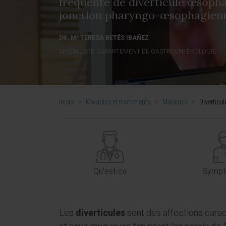
fréquente de diverticule œsophagi
jonction pharyngo-œsophagienn
DR. Mª TERESA BETÉS IBAÑEZ
SPÉCIALISTE. DÉPARTEMENT DE GASTROENTÉROLOGIE
Inicio
>
Maladies et traitements
>
Maladies
>
Diverticu
Qu'est-ce
Symp
Les
diverticules
sont des affections cara