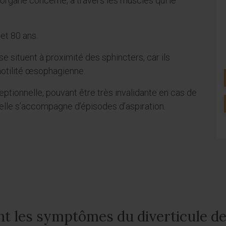
’organe concerné, à travers les muscles qui le
et 80 ans.
 situent à proximité des sphincters, car ils
motilité œsophagienne.
ceptionnelle, pouvant être très invalidante en cas de
elle s’accompagne d’épisodes d’aspiration.
nt les symptômes du diverticule de