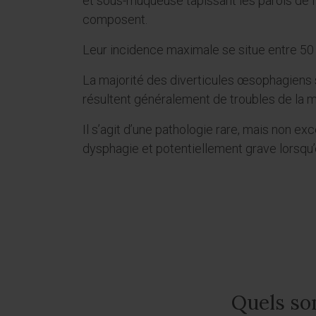
et sous-muqueuse tapissant les parois de l
composent.
Leur incidence maximale se situe entre 50 
La majorité des diverticules œsophagiens se
résultent généralement de troubles de la 
Il s’agit d’une pathologie rare, mais non ex
dysphagie et potentiellement grave lorsqu’
Quels so