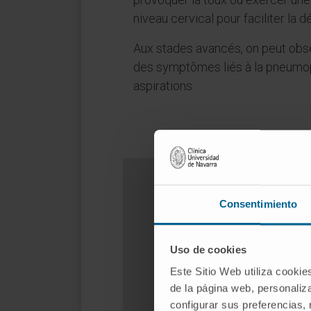
niveau cervical pour faciliter la dé
Aux stades avancés, on peut obse
des symptômes liés à la pneumo
aspirations.
Consentimiento
Prése
Uso de cookies
Este Sitio Web utiliza cookie
de la página web, personaliza
configurar sus preferencias,