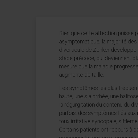
Bien que cette affection puisse p
asymptomatique, la majorité des 
diverticule de Zenker développ
stade précoce, qui deviennent pl
mesure que la maladie progresse 
augmente de taille.
Les symptômes les plus fréquen
haute, une sialorrhée, une halitos
la régurgitation du contenu du div
parfois, des symptômes liés aux 
toux irritative syncopale, siffleme
Certains patients ont recours 
provoquer la toux ou exercer un