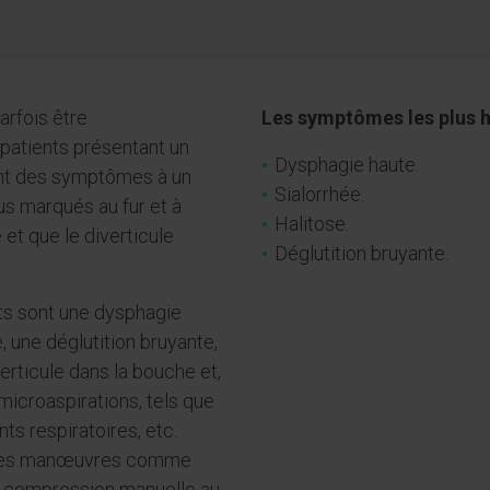
arfois être
Les symptômes les plus ha
patients présentant un
Dysphagie haute.
ent des symptômes à un
Sialorrhée.
us marqués au fur et à
Halitose.
et que le diverticule
Déglutition bruyante.
ts sont une dysphagie
e, une déglutition bruyante,
erticule dans la bouche et,
microaspirations, tels que
nts respiratoires, etc.
à des manœuvres comme
e compression manuelle au