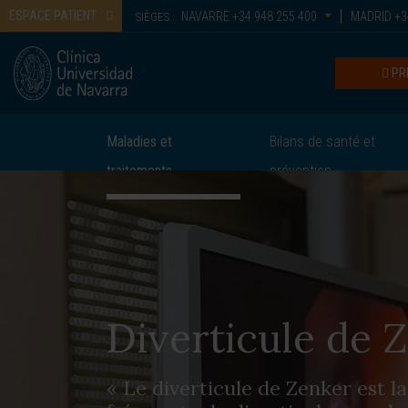
ESPACE PATIENT
NAVARRE
+34 948 255 400
MADRID
+3
SIÈGES :
PR
Maladies et
Bilans de santé et
traitements
prévention
Diverticule de 
« Le diverticule de Zenker est la