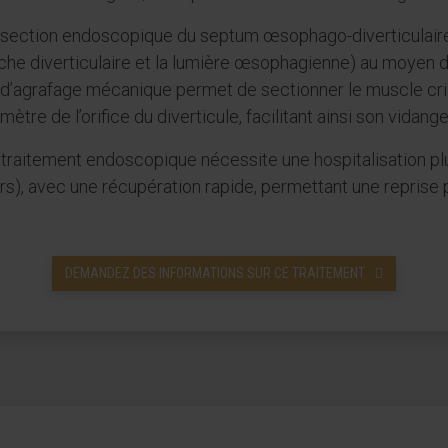
 section endoscopique du septum œsophago-diverticulaire 
che diverticulaire et la lumière œsophagienne) au moyen d
 d’agrafage mécanique permet de sectionner le muscle cri
mètre de l’orifice du diverticule, facilitant ainsi son vidan
traitement endoscopique nécessite une hospitalisation plus
rs), avec une récupération rapide, permettant une reprise 
DEMANDEZ DES INFORMATIONS SUR CE TRAITEMENT