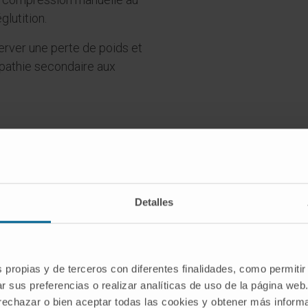
glutition.
rver une perte de poids et
pathie secondaire aux
Detalles
ntez-vous certains de ces sympt
Il se peut que vous présentiez un diverticule de Zenker.
s propias y de terceros con diferentes finalidades, como permitir
r sus preferencias o realizar analíticas de uso de la página web
DEMANDEZ UN RENDEZ-VOUS AVEC NOS SPÉCIALISTES
 rechazar o bien aceptar todas las cookies y obtener más infor