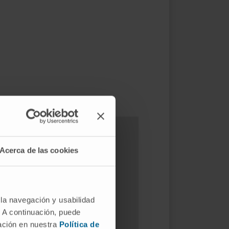
Acerca de las cookies
ômes ?
 la navegación y usabilidad
. A continuación, puede
mación en nuestra
Política de