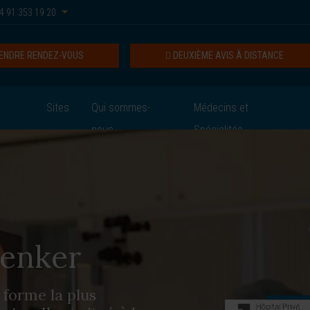
4 91 353 19 20
ENDRE RENDEZ-VOUS
DEUXIÈME AVIS À DISTANCE
Sites
Qui sommes-
Médecins et
nous
Spécialités
Zenker
 forme la plus