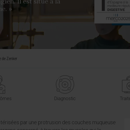
en. Il est situé à la
e. »
le de Zenker
tômes
Diagnostic
Trai
ctérisées par une protrusion des couches muqueuse