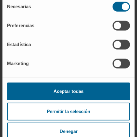
Selección
Plus de 30 communications orales et écrites
Necesarias
de
dans des congrès nationaux.
consentimiento
A participé comme membre à l’organisation
Preferencias
de 2 cours internationaux sur l’endoscopie
digestive.
Estadística
Marketing
Aceptar todas
Plus d’informations
SCOPUS
Permitir la selección
ORCID
Denegar