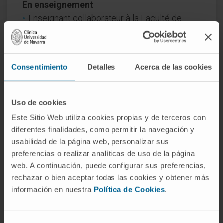
En enseignement
Enseignant collaborateur à la Faculté de
médecine de l’Universidad de Navarra entre
2013 et 2017.
Professeur clinique associé à la Faculté de
Consentimiento
Detalles
Acerca de las cookies
médecine de l’Universidad de Navarra, 2019
- à ce jour.
Tuteur d’étudiants de licence en nutrition
Uso de cookies
humaine et diététique de la Facultad de
Este Sitio Web utiliza cookies propias y de terceros con
Farmacia y Nutrición de l’Universidad de
diferentes finalidades, como permitir la navegación y
Navarra. Année universitaire 2022-2023.
usabilidad de la página web, personalizar sus
preferencias o realizar analíticas de uso de la página
En recherche
web. A continuación, puede configurar sus preferencias,
Dix publications scientifiques dans des
rechazar o bien aceptar todas las cookies y obtener más
revues nationales et internationales.
información en nuestra
Política de Cookies
.
Co-auteur d’un chapitre dans un ouvrage de
sa spécialité.