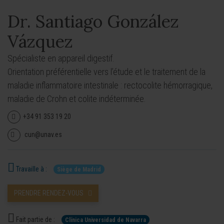
Dr. Santiago González
Vázquez
Spécialiste en appareil digestif.
Orientation préférentielle vers l’étude et le traitement de la
maladie inflammatoire intestinale : rectocolite hémorragique,
maladie de Crohn et colite indéterminée.
+34 91 353 19 20
cun@unav.es
Travaille à :
Siège de Madrid
PRENDRE RENDEZ-VOUS
Fait partie de :
Clínica Universidad de Navarra