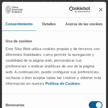
de las ocasiones), se realiza una exploración
de todo el intestino delgado mediante la
cápsula endoscópica.
Consentimiento
Detalles
Acerca de las cookies
Cuando no se llega al diagnóstico por
endoscopia, otras técnicas que ayudan son la
arteriografía (cateterismo de arterias y venas
Uso de cookies
del abdomen), la gammagrafía con glóbulos
Este Sitio Web utiliza cookies propias y de terceros con
rojos marcados, el estudio radiológico del
diferentes finalidades, como permitir la navegación y
tubo digestivo con papilla de bario, el escáner
usabilidad de la página web, personalizar sus
y en casos extremos, la exploración
preferencias o realizar analíticas de uso de la página
quirúrgica.
web. A continuación, puede configurar sus preferencias,
rechazar o bien aceptar todas las cookies y obtener más
De cualquier modo, ante un sangrado agudo o
información en nuestra
Política de Cookies
.
crónico, deben siempre agotarse todas las
posibilidades diagnósticas dado el alto riesgo
que presentan y la gravedad de algunas de
Selección
Necesarias
de
sus causas.