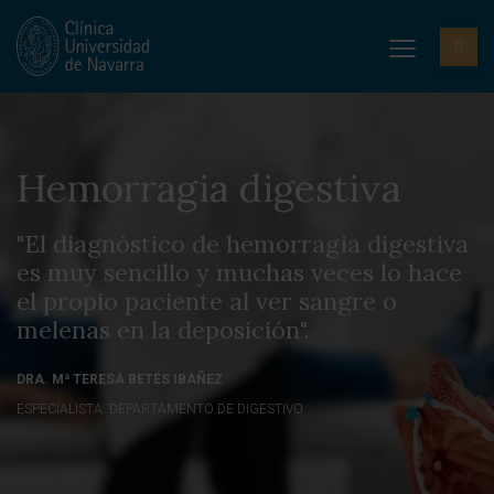
Hemorragia digestiva
"El diagnóstico de hemorragia digestiva
es muy sencillo y muchas veces lo hace
el propio paciente al ver sangre o
melenas en la deposición".
DRA. Mª TERESA BETÉS IBAÑEZ
ESPECIALISTA. DEPARTAMENTO DE DIGESTIVO