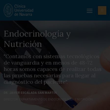
Endocrinología y
Nutrición
"Contamos con sistemas tecnológicos
de vanguardia y en menos de 48-72
horas somos capaces de realizar todas
las pruebas necesarias para llegar al
diagnóstico del paciente".
DR. JAVIER ESCALADA SAN MARTÍN
DIRECTOR. DEPARTAMENTO DE ENDOCRINOLOGÍA Y NUTRICIÓN