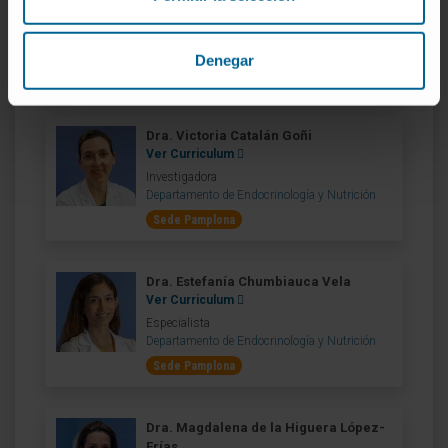
Ver Curriculum
Especialista
Departamento de Endocrinología y Nutrición
Denegar
Sede Pamplona
Dra. Victoria Catalán Goñi
Ver Curriculum
Investigadora
Departamento de Endocrinología y Nutrición
Sede Pamplona
Dra. Estefanía Chumbiauca Vela
Ver Curriculum
Especialista
Departamento de Endocrinología y Nutrición
Sede Pamplona
Dra. Magdalena de la Higuera López-
Frías