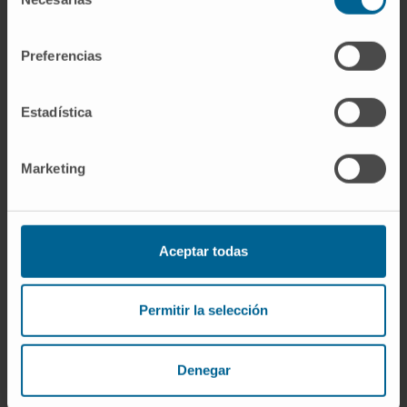
de
exclusiva o en combinación con tiroxina (para
consentimiento
evitar que se produzca hipotiroidismo).
Preferencias
En el periodo de tratamiento es necesario
realizar revisiones cada 3-4 meses en las que
Estadística
se deben vigilar posibles efectos secundarios
de los antitiroideos como son las reacciones
Marketing
cutáneas y excepcionalmente la disminución
de glóbulos blancos o agranulocitosis.
En el caso de que el hipertiroidismo se
Aceptar todas
produzca en el embarazo, puede tratarse con
medicamentos, si bien deben utilizarse
aquellos que crucen en la menor medida
Permitir la selección
posible la barrera feto-placentaria
(propiltiouracilo). En tal circunstancia se
Denegar
encuentra contraindicado el tratamiento con
yodo radioactivo.