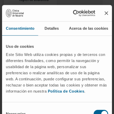
Tratamiento con yodo radiactivo
Tratamiento conservador del
hipertiroidismo
Consentimiento
Detalles
Acerca de las cookies
Una vez se diagnostica el hipertiroidismo, se
debe instaurar tratamiento medicamentoso
Uso de cookies
con antitiroideos por vía oral (carbimazol,
Este Sitio Web utiliza cookies propias y de terceros con
metimazol, propiltiouracilo), que inhiben la
diferentes finalidades, como permitir la navegación y
formación de hormonas tiroideas y
usabilidad de la página web, personalizar sus
conseguirán mejorar los síntomas en un plazo
preferencias o realizar analíticas de uso de la página
de 7-15 días.
web. A continuación, puede configurar sus preferencias,
rechazar o bien aceptar todas las cookies y obtener más
En casos de enfermedad de Graves-Basedow
información en nuestra
Política de Cookies
.
se puede intentar un tratamiento prolongado
durante uno o dos años con fármacos
Selección
antitiroideos, administrados de forma
Necesarias