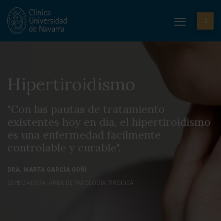
Hipertiroidismo
"Con las pautas de tratamiento
existentes hoy en día, el hipertiroidismo
es una enfermedad facilmente
controlable y curable".
DRA. MARTA GARCÍA GOÑI
ESPECIALISTA. ÁREA DE PATOLOGÍA TIROIDEA