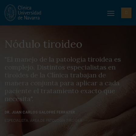
Nódulo tiroideo
"El manejo de la patología tiroidea es
complejo. Distintos especialistas en
tiroides de la Clínica trabajan de
manera conjunta para aplicar a cada
paciente el tratamiento exacto que
necesita".
DR. JUAN CARLOS GALOFRÉ FERRATER
ESPECIALISTA. ÁREA DE PATOLOGÍA TIROIDEA