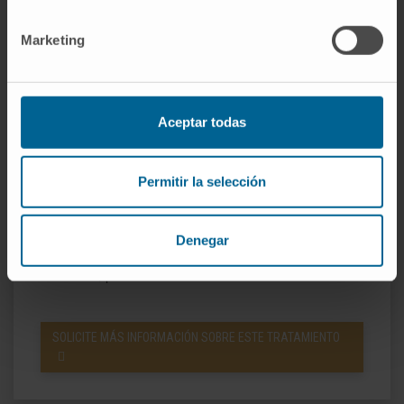
con malignidad
se puede programar el
ingreso para esa misma tarde o al día
Marketing
siguiente para proceder al tratamiento
quirúrgico.
En los casos de nódulos hiperfuncionantes
Aceptar todas
benignos se programa el tratamiento
quirúrgico o la administración de yodo
Permitir la selección
radiactivo.
La
cirugía del tiroides
se suele realizar por
Denegar
vía transaxilar, de manera endoscópica o
robótica, para evitar la cicatriz en el cuello.
SOLICITE MÁS INFORMACIÓN SOBRE ESTE TRATAMIENTO