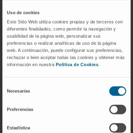
Si el resultado de la citología es de
benignidad y el nódulo es menor de 4 cm
Uso de cookies
solamente bastará con una revisión periódica
Este Sitio Web utiliza cookies propias y de terceros con
en donde se realizarán controles clínicos y
diferentes finalidades, como permitir la navegación y
ecográficos.
usabilidad de la página web, personalizar sus
preferencias o realizar analíticas de uso de la página
Si el
nódulo es benigno pero es mayor de 4
web. A continuación, puede configurar sus preferencias,
cm
se suele recomendar tratamiento
rechazar o bien aceptar todas las cookies y obtener más
quirúrgico (suele bastar una
información en nuestra
Política de Cookies
.
hemitiroidectomía) o, si se desea evitar la
cirugía y el nódulo cumple determinadas
Selección
características, se puede realizar ablación del
Necesarias
de
nódulo mediante radiofrecuencia. Esta terapia
consentimiento
reduce entre un 40-90% el tamaño del nódulo
Preferencias
al año de realizar dicho tratamiento.
Si el resultado de la
citología es compatible
Estadística