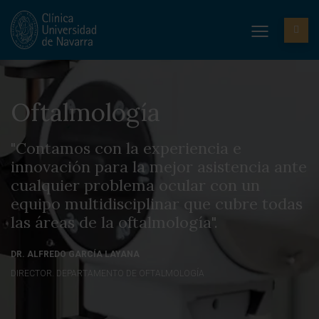
Oftalmología
"Contamos con la experiencia e
innovación para la mejor asistencia ante
cualquier problema ocular con un
equipo multidisciplinar que cubre todas
las áreas de la oftalmología".
DR. ALFREDO GARCÍA LAYANA
DIRECTOR. DEPARTAMENTO DE OFTALMOLOGÍA