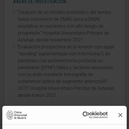
ÁREAS DE INVESTIGACIÓN
“Creación de un modelo pronóstico del tiempo
hasta conversión de DMAE seca a DMAE
exudativa, en pacientes con alto riesgo de
progresión.” Hospital Universitario Príncipe de
Asturias, desde noviembre 2021.
“Evaluación prospectiva de la revisión con aguja
“needling” suplementada con mitomicina C en
pacientes con esclerectomía profunda no
penetrante (EPNP) fallida y factores asociados
con su éxito mediante tomografía de
coherencia óptica de segmento anterior(AS-
OCT)" Hospital Universitario Príncipe de Asturias,
desde marzo 2021.