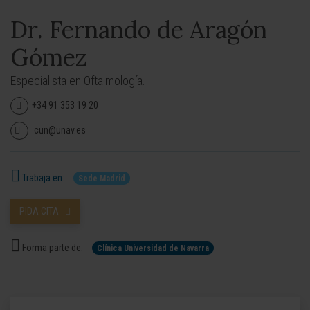
Dr. Fernando de Aragón
Gómez
Especialista en Oftalmología.
+34 91 353 19 20
cun@unav.es
Trabaja en:
Sede Madrid
PIDA CITA
Forma parte de:
Clínica Universidad de Navarra