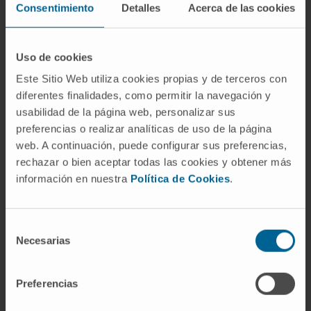
Consentimiento
Detalles
Acerca de las cookies
Actividad
Uso de cookies
En investigación
Este Sitio Web utiliza cookies propias y de terceros con
Autor de más de 5 publicaciones científicas.
diferentes finalidades, como permitir la navegación y
Ha presentado varias comunicaciones
usabilidad de la página web, personalizar sus
orales y escritas en congresos relacionados
preferencias o realizar analíticas de uso de la página
con su especialidad.
web. A continuación, puede configurar sus preferencias,
rechazar o bien aceptar todas las cookies y obtener más
información en nuestra
Política de Cookies
.
Selección
Necesarias
de
consentimiento
Preferencias
Organismos científicos