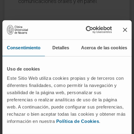
comunicaciones orales y en panel.
Consentimiento
Detalles
Acerca de las cookies
Uso de cookies
Premios
Este Sitio Web utiliza cookies propias y de terceros con
diferentes finalidades, como permitir la navegación y
Premio a la mejor presentación científica.
"Estudio comparativo de tres modelos de
usabilidad de la página web, personalizar sus
glaucoma experimental en ratas". III Reunión
preferencias o realizar analíticas de uso de la página
anual de Glaucoma (RAG). Alicante,
web. A continuación, puede configurar sus preferencias,
Septiembre 2003.
rechazar o bien aceptar todas las cookies y obtener más
Premio Extraordinario de tesis doctoral
información en nuestra
Política de Cookies
.
Universidad del País vasco (UPV/EHU)
(2010)