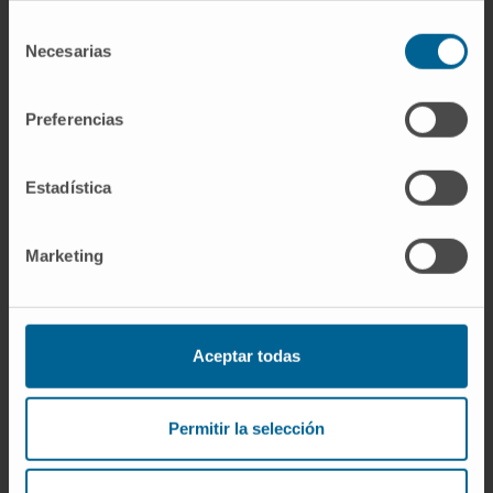
Segundo Premio MSD de Oftalmología 2009,
Selección
mejor publicación en Glaucoma. Hernández
Necesarias
de
M, Urcola JA, Vecino E. Retinal Ganglion Cell
consentimiento
Neuroprotection in a rat model of glaucoma
following Brimonidine, Lastanoprost or
Preferencias
combined treatments”.
Premio a la mejor presentación científica.
European Association for Vision and Eye
Estadística
Research (EVER). “Use of antibiotic-
resistance-free plasmids for non-viral
transfection of pigment epithelium-derived
Marketing
factor in rat primary cells. Niza, Francia,
Septiembre 2014.
Mención “Hot Topic” a la presentacion
“Biodistribution of Rat Primary Cells
Aceptar todas
transfected with SB100X transposon-
mediated Pigment Epithelium-Derived Factor
(PEDF) gene in Brown Norway rats after
Permitir la selección
subretinal injection”. The association for
Research in Vision and Ophthalmology
(ARVO). Denver, EE. UU. Mayo 2015.