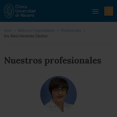
Inicio
>
Médicos y Especialidades
>
Profesionales
>
Dra. María Hernández Sánchez
Nuestros profesionales