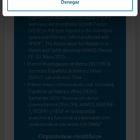
Denegar
Mención “Hot Topic” a la presentacion “RT-
qPCR quantification of mRNAs specific of
Pigment Epithelium-Derived Factor (PEDF)
and Vascular Endothelial Growth Factor
(VEGF) in Rat eyes injected in the subretinal
space with Primary Cells transfected with
hPEDF”. The Association for Research in
Vision and Ophthalmology (ARVO). Denver,
EE. UU. Mayo 2015.
Premio Investigación en Retina 2017/2018.
Sociedad Española de Retina y Vitreo
(SERV)- Laboratorios Thea.
Premio mejor comunicación oral. Sociedad
Española de Retina y Vítreo (SERV).
Santander 2018. “Asociación de los
polimorfismos CFH, CFB, ARMS2, SERPINF-
1, VEGFR1 y VEGF en la respuesta
anatómica y funcional al tratamiento con
ranibizumab en pacientes con DMAE”
Organismos científicos