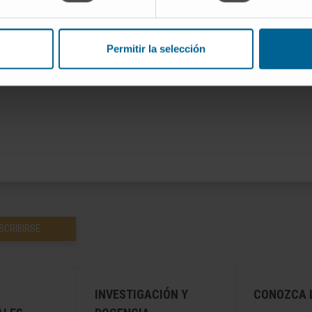
ología en su formación clínica y quirúrgica.
Permitir la selección
cas en revistas nacionales e internacionales.
SCRIBIRSE
INVESTIGACIÓN Y
CONOZCA L