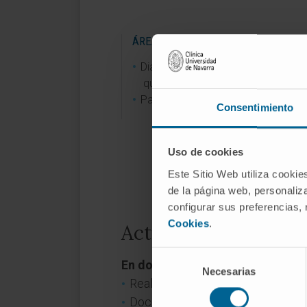
ÁREAS DE INTERÉS
Diagnóstico y tratamiento médico
quirúrgico del glaucoma.
Patologías del segmento anterior.
Consentimiento
Uso de cookies
Este Sitio Web utiliza cookie
de la página web, personaliza
configurar sus preferencias,
Cookies
.
Actividad
Selección
En docencia
Necesarias
de
Realización de cursos y seminario
consentimiento
Docencia con alumnos de Medicin