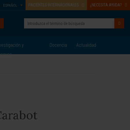
PACIENTES INTERNACIONALES
¿NECESITA AYUDA?
ESPAÑOL
vestigación y
Docencia
Actualidad
nsayos
Carabot