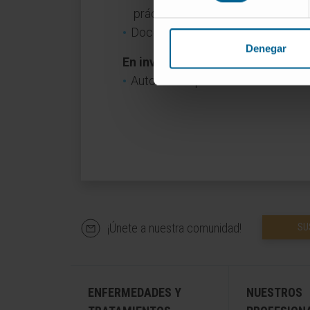
prácticas de Oftalmología.
Docencia con residentes de Oftalm
Denegar
En investigación
Autora de 6 publicaciones científi
¡Únete a nuestra comunidad!
SU
ENFERMEDADES Y
NUESTROS