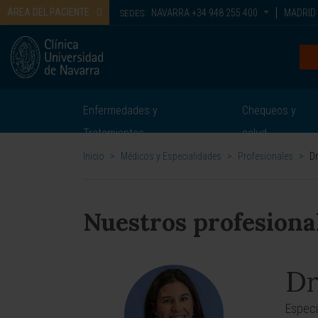
ÁREA DEL PACIENTE
NAVARRA
+34 948 255 400
MADRID
SEDES:
Enfermedades y
Chequeos y
Tratamientos
salud
Inicio
>
Médicos y Especialidades
>
Profesionales
>
Dr
Nuestros profesiona
Dr
Especi