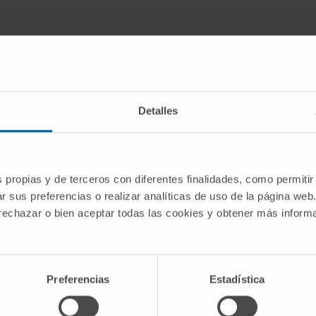
-
Detalles
s propias y de terceros con diferentes finalidades, como permitir
r sus preferencias o realizar analíticas de uso de la página web
 rechazar o bien aceptar todas las cookies y obtener más infor
Preferencias
Estadística
s en la asignatura de Oftalmología.
a de la Universidad de Navarra durante las