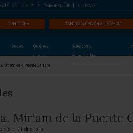
+34 91 353 19 20
TRABAJE EN CUN
INTRANET
PEDIR CITA
SEGUNDA OPINIÓN A DISTANCIA
Sedes
Quiénes
Médicos y
In
somos
Especialidades
e
a. Miriam de la Puente Carabot
les
a. Miriam de la Puente 
alista en Oftalmología.