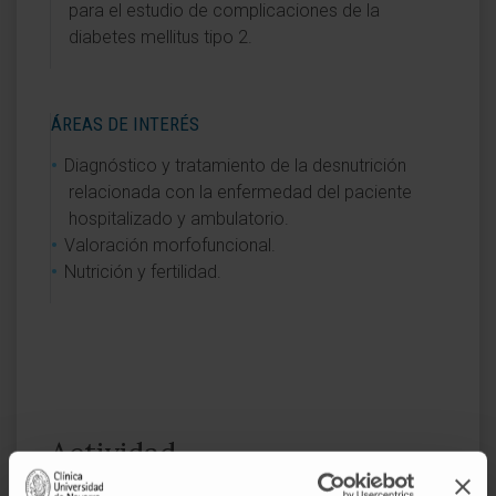
para el estudio de complicaciones de la
diabetes mellitus tipo 2.
ÁREAS DE INTERÉS
Diagnóstico y tratamiento de la desnutrición
relacionada con la enfermedad del paciente
hospitalizado y ambulatorio.
Valoración morfofuncional.
Nutrición y fertilidad.
Actividad