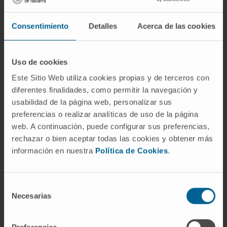
En investigación
Ha colaborado en varias publicaciones
Consentimiento
Detalles
Acerca de las cookies
nacionales e internacionales en revistas
científicas.
Ha escrito más de 10
Uso de cookies
ponencias/comunicaciones a congresos
Este Sitio Web utiliza cookies propias y de terceros con
naciones e internacionales relacionados
diferentes finalidades, como permitir la navegación y
con su especialidad.
usabilidad de la página web, personalizar sus
preferencias o realizar analíticas de uso de la página
web. A continuación, puede configurar sus preferencias,
rechazar o bien aceptar todas las cookies y obtener más
información en nuestra
Política de Cookies
.
Selección
Necesarias
de
consentimiento
Organismos científicos