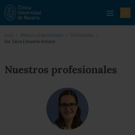
Inicio
>
Médicos y Especialidades
>
Profesionales
>
Dra. Saioa Echeverría Andueza
Nuestros profesionales