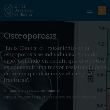
Osteoporosis
"En la Clínica, el tratamiento de la
osteoporosis se individualiza en cada
caso, teniendo en cuenta que el objetivo
es conseguir una mayor resistencia ósea
de forma que disminuya el riesgo de
fracturas".
DR. JUAN CARLOS GALOFRÉ FERRATER
ESPECIALISTA. DEPARTAMENTO DE ENDOCRINOLOGÍA Y NUTRICIÓN