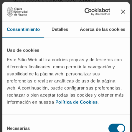
Recientemente se ha introducido en el
tratamiento un análogo de la hormona
paratiroidea cuya acción es también el
Consentimiento
Detalles
Acerca de las cookies
estímulo de la formación de hueso, y que está
indicado en el tratamiento de la osteoporosis
Uso de cookies
postmenopáusica.
Este Sitio Web utiliza cookies propias y de terceros con
diferentes finalidades, como permitir la navegación y
SOLICITE MÁS INFORMACIÓN SOBRE ESTE TRATAMIENTO
usabilidad de la página web, personalizar sus
preferencias o realizar analíticas de uso de la página
web. A continuación, puede configurar sus preferencias,
rechazar o bien aceptar todas las cookies y obtener más
información en nuestra
Política de Cookies
.
El Departamento de
Selección
Necesarias
de
Endocrinología y Nutrición