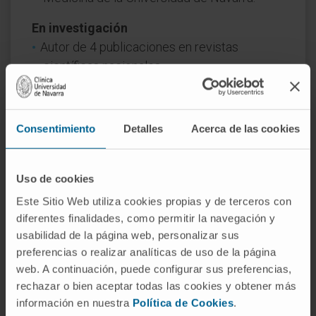
En investigación
Autor de 4 publicaciones en revistas
científicas nacionales.
Co-autor de 5 capítulos de libros
relacionados con su especialidad.
Ha presentado más de 25 ponencias en
Consentimiento
Detalles
Acerca de las cookies
congresos nacionales e internacionales.
Investigador colaborador en 4 ensayos
Uso de cookies
clínicos en activo.
Este Sitio Web utiliza cookies propias y de terceros con
diferentes finalidades, como permitir la navegación y
usabilidad de la página web, personalizar sus
preferencias o realizar analíticas de uso de la página
web. A continuación, puede configurar sus preferencias,
rechazar o bien aceptar todas las cookies y obtener más
información en nuestra
Política de Cookies
.