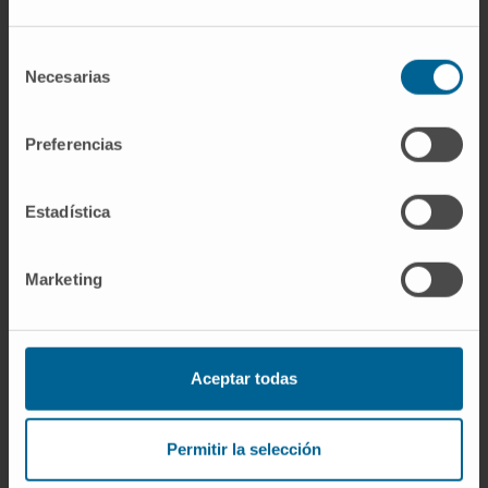
Organismos científicos
Selección
Necesarias
de
Colegiado del Colegio de Médicos de Madrid.
consentimiento
Miembro de la Sociedad Española de
Preferencias
Endocrinología y Nutrición (SEEN).
Miembro de la Sociedad Española de
Diabetes (SED).
Estadística
Miembro del Grupo de Trabajo de Jóvenes
Diabetólogos de la SED.
Marketing
Más información
Aceptar todas
ORCID
Permitir la selección