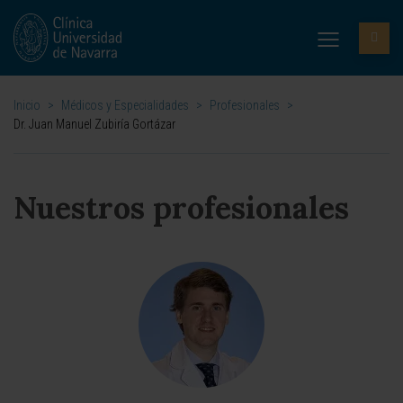
Inicio
>
Médicos y Especialidades
>
Profesionales
>
Dr. Juan Manuel Zubiría Gortázar
Nuestros profesionales