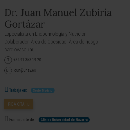
Dr. Juan Manuel Zubiría
Gortázar
Especialista en Endocrinología y Nutrición
Colaborador. Área de Obesidad. Área de riesgo
cardiovascular.
+34 91 353 19 20
cun@unav.es
Trabaja en:
Sede Madrid
PIDA CITA
Forma parte de:
Clínica Universidad de Navarra