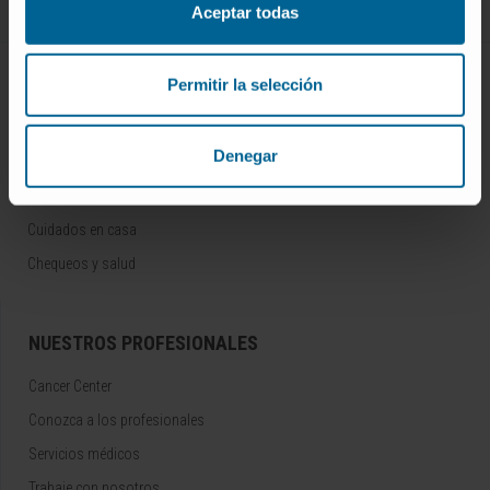
Aceptar todas
ENFERMEDADES Y TRATAMIENTOS
Permitir la selección
Enfermedades
Denegar
Pruebas diagnósticas
Tratamientos
Cuidados en casa
Chequeos y salud
NUESTROS PROFESIONALES
Cancer Center
Conozca a los profesionales
Servicios médicos
Trabaje con nosotros