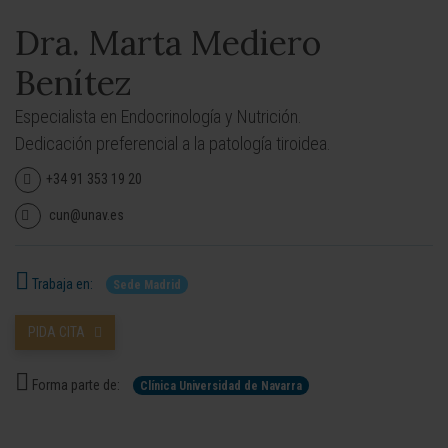
Dra. Marta Mediero
Benítez
Especialista en Endocrinología y Nutrición.
Dedicación preferencial a la patología tiroidea.
+34 91 353 19 20
cun@unav.es
Trabaja en:
Sede Madrid
PIDA CITA
Forma parte de:
Clínica Universidad de Navarra