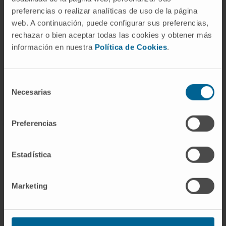
Organismos científicos
preferencias o realizar analíticas de uso de la página
Ilustre Colegio Oficial de Médicos de Madrid.
web. A continuación, puede configurar sus preferencias,
Sociedad Española de Endocrinología y
rechazar o bien aceptar todas las cookies y obtener más
Nutrición (SEEN).
información en nuestra
Política de Cookies
.
Sociedad Española de Diabetes (SED).
Sociedad de Endocrinología, Nutrición y
Diabetes de la Comunidad de Madrid
Selección
(SENDIMAD).
Necesarias
de
consentimiento
Preferencias
Estadística
¡Únete a nuestra comunidad!
Marketing
SUSCRIBIRSE
Síguenos