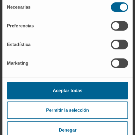
Selección
Especialista
Necesarias
de
Departamento de Medicina Interna
consentimiento
Sede Pamplona
Preferencias
Dra. Nerea Fernández Ros
Ver Curriculum
Estadística
Especialista
Departamento de Medicina Interna
Sede Pamplona
Marketing
Dra. Rocío García de la Garza
Ver Curriculum
Aceptar todas
Especialista
Departamento de Medicina Interna
Sede Madrid
Permitir la selección
Dr. Javier Nicolás García González
Ver Curriculum
Denegar
Especialista