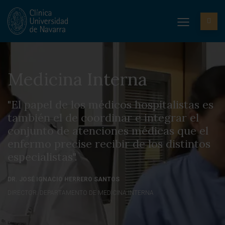
Medicina Interna
"El papel de los médicos hospitalistas es
también el de coordinar e integrar el
conjunto de atenciones médicas que el
enfermo precise recibir de los distintos
especialistas".
DR. JOSÉ IGNACIO HERRERO SANTOS
DIRECTOR. DEPARTAMENTO DE MEDICINA INTERNA