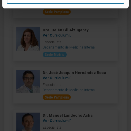
Departamento de Medicina Interna
Sede Pamplona
Dra. Belén Gil Alzugaray
Ver Curriculum
Especialista
Departamento de Medicina Interna
Sede Madrid
Dr. José Joaquín Hernández Roca
Ver Curriculum
Especialista
Departamento de Medicina Interna
Sede Pamplona
Dr. Manuel Landecho Acha
Ver Curriculum
Especialista