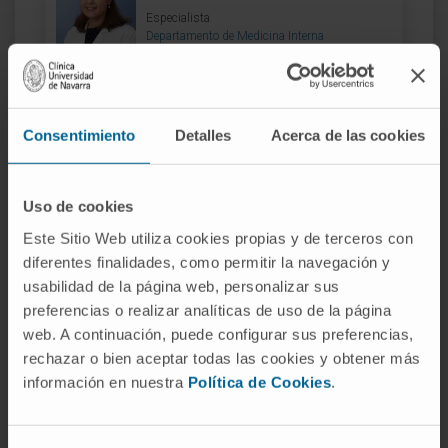
Especialista
Departamento de Medicina Interna
Sede Madrid
Dr. Carlos Cabanyes Truffino
Consentimiento
Detalles
Acerca de las cookies
Ver Curriculum
Especialista
Departamento de Medicina Interna
Uso de cookies
Sede Madrid
Este Sitio Web utiliza cookies propias y de terceros con
diferentes finalidades, como permitir la navegación y
Dr. Manuel de la Torre Aláez
usabilidad de la página web, personalizar sus
Ver Curriculum
preferencias o realizar analíticas de uso de la página
Especialista
Departamento de Medicina Interna
web. A continuación, puede configurar sus preferencias,
Sede Madrid
rechazar o bien aceptar todas las cookies y obtener más
información en nuestra
Política de Cookies
.
Dra. Ana Isabel Farfán Sedano
Ver Curriculum