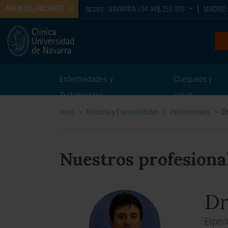
ÁREA DEL PACIENTE
NAVARRA
+34 948 255 400
MADRID
SEDES:
Enfermedades y
Chequeos y
Tratamientos
salud
Inicio
>
Médicos y Especialidades
>
Profesionales
>
Dr
Nuestros profesiona
Dr
Especi