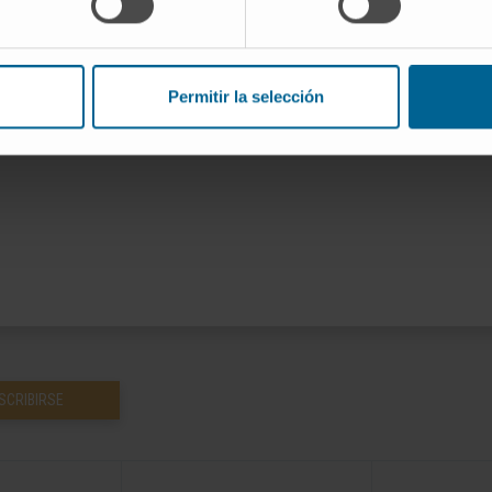
terna en la Clínica Universidad de Navarra.
Permitir la selección
ternacional y 8 capítulos de libros. Ha realizado
SCRIBIRSE