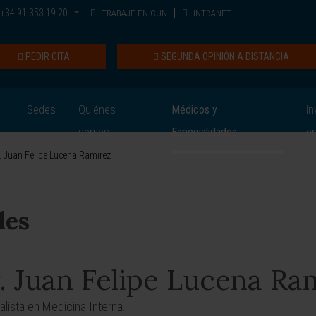
+34 91 353 19 20
TRABAJE EN CUN
INTRANET
PEDIR CITA
SEGUNDA OPINIÓN A DISTANCIA
Sedes
Quiénes
Médicos y
In
somos
Especialidades
e
. Juan Felipe Lucena Ramírez
les
. Juan Felipe Lucena Ra
alista en Medicina Interna.