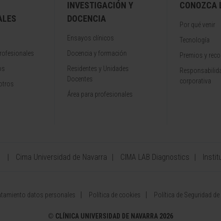
INVESTIGACIÓN Y
CONOZCA L
ALES
DOCENCIA
Por qué venir
Ensayos clínicos
Tecnología
rofesionales
Docencia y formación
Premios y rec
os
Residentes y Unidades
Responsabilida
Docentes
corporativa
otros
Área para profesionales
a
Cima Universidad de Navarra
CIMA LAB Diagnostics
Instit
atamiento datos personales
Política de cookies
Política de Seguridad de
©
CLÍNICA UNIVERSIDAD DE NAVARRA 2026