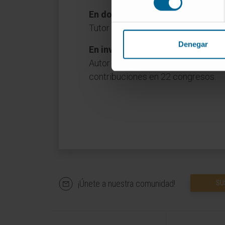
En docencia
Tutor de Residentes de Medicina In
Denegar
En investigación
Autor de 16 publicaciones a nivel in
contribuciones en 22 congresos.
¡Únete a nuestra comunidad!
SU