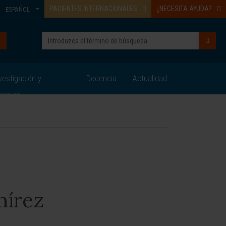
PACIENTES INTERNACIONALES
¿NECESITA AYUDA?
ESPAÑOL
vestigación y
Docencia
Actualidad
nsayos
mírez