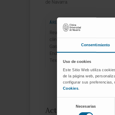
de Navarra.
ÁREAS DE INVESTIGACIÓN
Realizó una estancia de investig
clínica en el Departamento de
Consentimiento
Gastroenterología y Unidad de
Endoscopia Biliar en el University
Texas Health Science Center.
Uso de cookies
Este Sitio Web utiliza cookie
de la página web, personaliza
configurar sus preferencias,
Cookies
.
Selección
Necesarias
de
Actividad
consentimiento