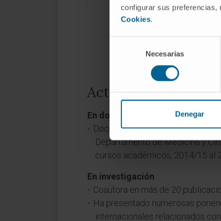
configurar sus preferencias,
Cookies
.
Selección
Necesarias
de
consentimiento
Actividad
Denegar
En docencia
Docente en formación continuada
Departamento de Medicina y Cirug
cursos académicos, 2014/15 al 
En investigación
Coautora en más de 20 publicacion
Ha presentado numerosas ponenci
internacionales relacionados con