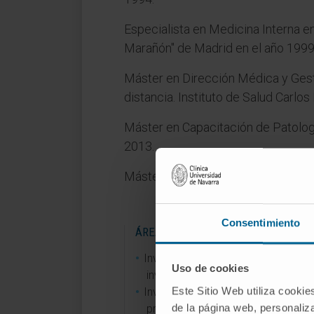
Especialista en Medicina Interna en
Marañón" de Madrid en el año 1999
Máster en Dirección Médica y Gest
distancia. Instituto de Salud Carlos I
Máster en Capacitación de Patologí
2013.
Máster en Diabetes en la Práctica C
Consentimiento
ÁREAS DE INVESTIGACIÓN
Investigadora principal de 1 proye
Uso de cookies
investigación.
Este Sitio Web utiliza cookie
Investigadora colaboradora en 3
de la página web, personaliza
proyectos de investigación..