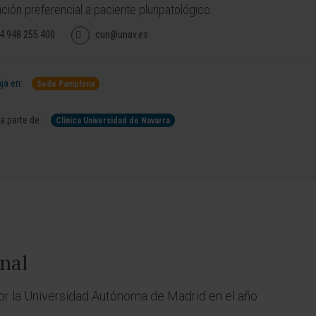
ción preferencial a paciente pluripatológico.
4 948 255 400
cun@unav.es
ja en:
Sede Pamplona
 parte de:
Clínica Universidad de Navarra
nal
or la Universidad Autónoma de Madrid en el año