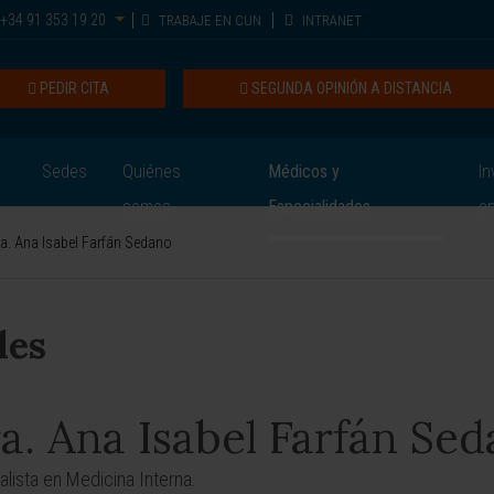
+34 91 353 19 20
TRABAJE EN CUN
INTRANET
PEDIR CITA
SEGUNDA OPINIÓN A DISTANCIA
Sedes
Quiénes
Médicos y
In
somos
Especialidades
e
a. Ana Isabel Farfán Sedano
les
a. Ana Isabel Farfán Se
alista en Medicina Interna.