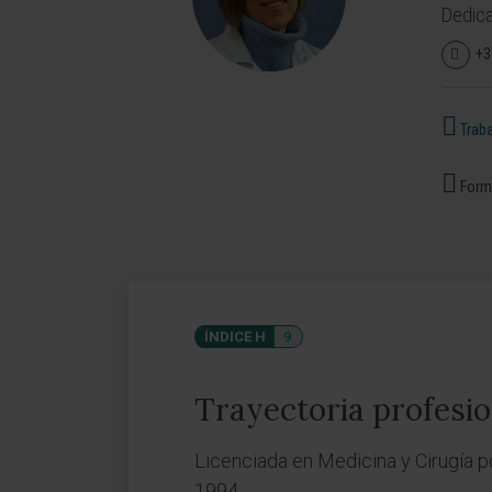
Dedica
+3
Traba
Forma
ÍNDICE H
9
Trayectoria profesio
Licenciada en Medicina y Cirugía p
1994.