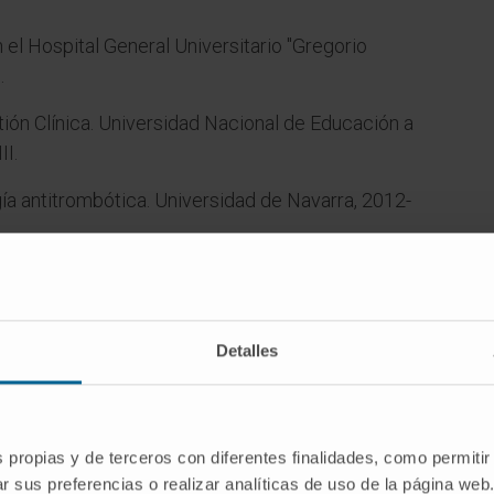
 el Hospital General Universitario "Gregorio
.
ión Clínica. Universidad Nacional de Educación a
II.
a antitrombótica. Universidad de Navarra, 2012-
línica Diaria. Universitat de Barcelona, 2015-2016.
Detalles
cto de
s propias y de terceros con diferentes finalidades, como permitir
r sus preferencias o realizar analíticas de uso de la página web