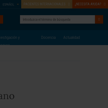
PACIENTES INTERNACIONALES
¿NECESITA AYUDA?
ESPAÑOL
vestigación y
Docencia
Actualidad
nsayos
dano