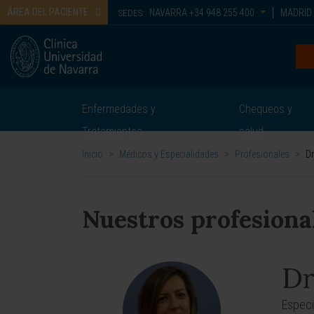
ÁREA DEL PACIENTE
NAVARRA
+34 948 255 400
MADRID
SEDES:
Enfermedades y
Chequeos y
Tratamientos
salud
Inicio
>
Médicos y Especialidades
>
Profesionales
>
Dr
Nuestros profesiona
Dr
Especi