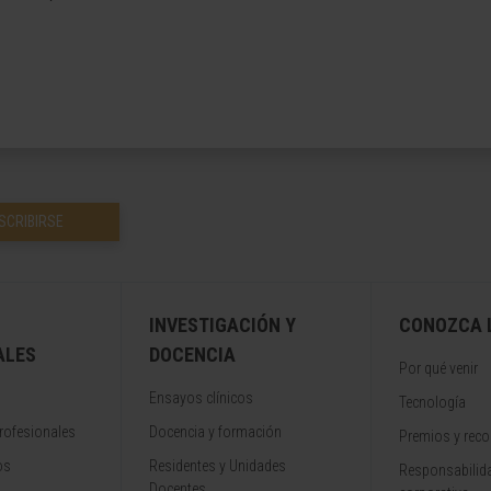
SCRIBIRSE
INVESTIGACIÓN Y
CONOZCA L
ALES
DOCENCIA
Por qué venir
Ensayos clínicos
Tecnología
rofesionales
Docencia y formación
Premios y rec
os
Residentes y Unidades
Responsabilida
Docentes