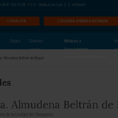
+34 91 353 19 20
TRABAJE EN CUN
INTRANET
PEDIR CITA
SEGUNDA OPINIÓN A DISTANCIA
Sedes
Quiénes
Médicos y
In
somos
Especialidades
e
a. Almudena Beltrán de Miguel
les
a. Almudena Beltrán de
ora de la Unidad de Chequeos.