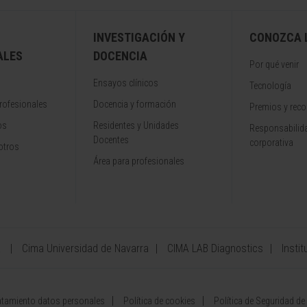
INVESTIGACIÓN Y
CONOZCA L
ALES
DOCENCIA
Por qué venir
Ensayos clínicos
Tecnología
rofesionales
Docencia y formación
Premios y rec
os
Residentes y Unidades
Responsabilida
Docentes
corporativa
otros
Área para profesionales
a
Cima Universidad de Navarra
CIMA LAB Diagnostics
Instit
atamiento datos personales
Política de cookies
Política de Seguridad de