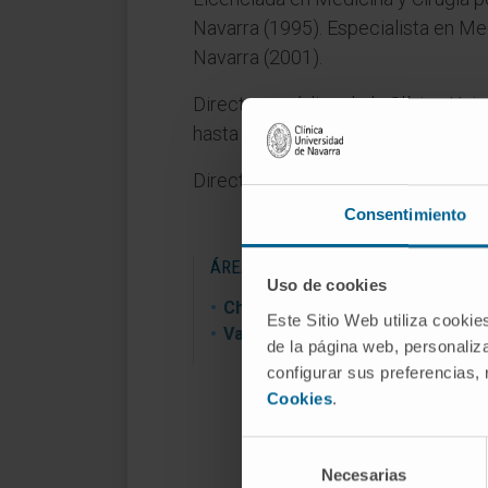
Navarra (1995). Especialista en Med
Navarra (2001).
Directora médica de la Clínica Uni
hasta el 2014.
Directora de la Unidad de Cheque
Consentimiento
ÁREAS DE INTERÉS
Uso de cookies
Chequeos Médicos.
Este Sitio Web utiliza cookie
Valoración médica deportiva.
de la página web, personaliza
configurar sus preferencias,
Cookies
.
Selección
Necesarias
de