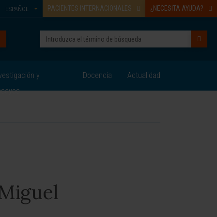
PACIENTES INTERNACIONALES
¿NECESITA AYUDA?
ESPAÑOL
vestigación y
Docencia
Actualidad
nsayos
 Miguel