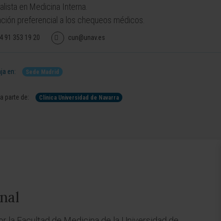
alista en Medicina Interna.
ción preferencial a los chequeos médicos.
4 91 353 19 20
cun@unav.es
ja en:
Sede Madrid
 parte de:
Clínica Universidad de Navarra
nal
or la Facultad de Medicina de la Universidad de