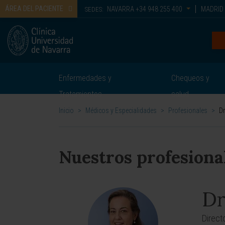
ÁREA DEL PACIENTE
NAVARRA
+34 948 255 400
MADRID
SEDES:
Enfermedades y
Chequeos y
Tratamientos
salud
Inicio
>
Médicos y Especialidades
>
Profesionales
>
Dr
Nuestros profesiona
Dr
Direct