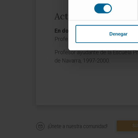
consentimiento
Actividad
En docencia
Denegar
Profesor ayudante de prácticas de
Profesor ayudante de la Escuela Pr
de Navarra, 1997-2000.
¡Únete a nuestra comunidad!
SU