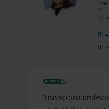
Especi
Dedica
+3
Traba
Forma
ÍNDICE H
2
Trayectoria profesio
Licenciada en Medicina y Cirugía p