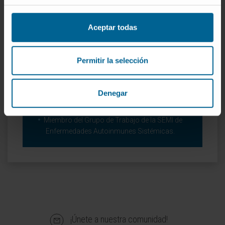
Miembro de la Sociedad de Medicina Interna
de Madrid-Castilla La Mancha
Aceptar todas
(SOMIMACA).
Miembro de la Sociedad Española de
Enfermedades Infecciosas y Microbiología
Permitir la selección
Clínica (SEIMC).
Miembro del Grupo de Trabajo de la SEMI de
Cuidados Paliativos.
Denegar
Miembro del Grupo de Trabajo de la SEMI de
Enfermedades Infecciosas.
Miembro del Grupo de Trabajo de la SEMI de
Enfermedades Autoinmunes Sistémicas.
¡Únete a nuestra comunidad!