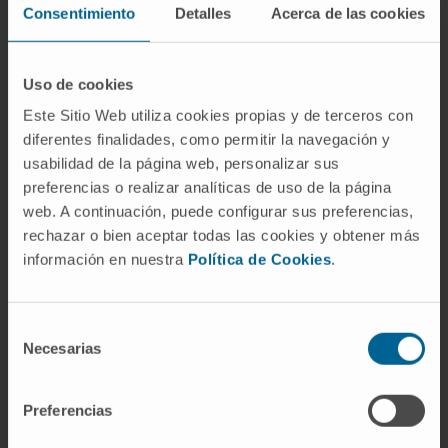
Colaborador Docente da Universidade Rey
Consentimiento
Detalles
Acerca de las cookies
Juan Carlos. Período de setembro de 2020
a maio de 2024.
Uso de cookies
Participante no Exame Clínico Objetivo
Estruturado (ECOE) dos alunos do 4.º e 6.º
Este Sitio Web utiliza cookies propias y de terceros con
diferentes finalidades, como permitir la navegación y
anos de Medicina Interna.
usabilidad de la página web, personalizar sus
Formação de Médicos Internos Residentes
preferencias o realizar analíticas de uso de la página
nos seus primeiros anos através da
web. A continuación, puede configurar sus preferencias,
organização e lecionação de Sessões
rechazar o bien aceptar todas las cookies y obtener más
Clínicas Básicas. Período de 2020 a 2024.
información en nuestra
Política de Cookies
.
Tutor Avaliador no Mestrado Universitário
em Urgências, Emergências e Catástrofes
Selección
da Universidade San Pablo CEU durante as
Necesarias
de
suas práticas na Unidade de Cuidados
consentimiento
Intensivos do Hospital Rey Juan Carlos.
2021.
Preferencias