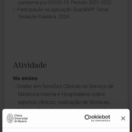
pandemia por COVID-19. Período 2021-2022.
Participação na aplicação GuardiAPP. Tema:
Sedação Paliativa. 2024.
Atividade
No ensino
Orador em Sessões Clínicas no Serviço de
Medicina Interna e Hospitalares sobre
aspetos clínicos, realização de técnicas,
leitura crítica de artigos e segurança do
doente. Período 2019-2024.
Formação de Estudantes de Medicina como