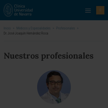
Inicio
>
Médicos y Especialidades
>
Profesionales
>
Dr. José Joaquín Hernández Roca
Nuestros profesionales