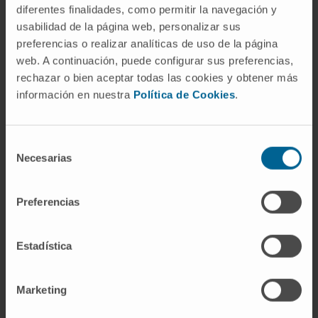
diferentes finalidades, como permitir la navegación y
usabilidad de la página web, personalizar sus
preferencias o realizar analíticas de uso de la página
web. A continuación, puede configurar sus preferencias,
Actividad
rechazar o bien aceptar todas las cookies y obtener más
información en nuestra
Política de Cookies
.
En docencia
Profesor Conferenciante durante los Cursos
Académicos 2016 y 2017 en la Universidad
Selección
Necesarias
Católica San Antonio de Murcia. Asignatura
de
de Patología Medico Quirúrgica I-II en los
consentimiento
Grados de Medicina y Odontología.
Preferencias
Profesor Asociado de la Universidad
Católica San Antonio de Murcia desde 2017
Estadística
al 2019. Asignatura de Patología Medico
Quirúrgica I-II en los Grados de Medicina y
Marketing
Odontología.
Profesor Asociado de la Universidad de