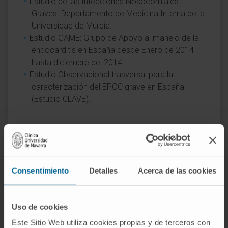
Estudio de las Infecciones Nosocomiales
Graves. Departamento de Medicina Interna de la
Universidad de Murcia.
Estudio GAME: Grupo de Apoyo al manejo de la
endocarditis en España desde Enero de 2014
hasta diciembre del 2014.
Estudio Observacional trasversal para la
caracterización del EPOC grave en España
(Estudio CLAVE).
ÁREAS DE INTERÉS
Paciente pluripatológico o crónico complejo.
Riesgo Cardiovascular.
Consentimiento
Detalles
Acerca de las cookies
Enfermedad Tromboembolica.
Enfermedades Autoinmunes.
Uso de cookies
Este Sitio Web utiliza cookies propias y de terceros con