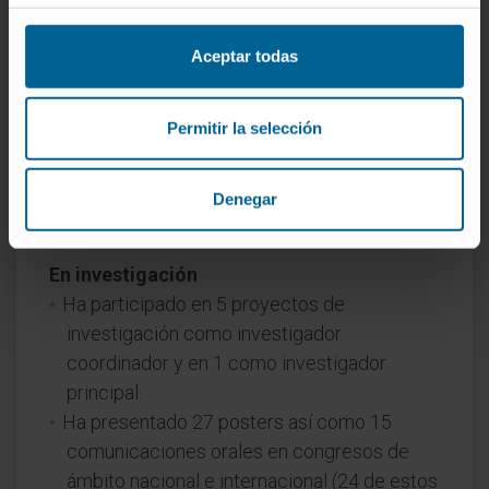
Murcia durante el curso académico 2020-
2021.
Aceptar todas
Profesor Asociado de la Universidad
Europea. Curso 2023-24. Asignatura
Permitir la selección
Enfermedades Infecciosas. Facultad de
Medicina.
Acreditación de la ANECA como Profesor
Denegar
Ayudante Doctor.
En investigación
Ha participado en 5 proyectos de
investigación como investigador
coordinador y en 1 como investigador
principal.
Ha presentado 27 posters así como 15
comunicaciones orales en congresos de
ámbito nacional e internacional (24 de estos