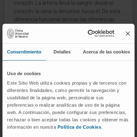
corazón. La arteria lleva la sangre
desde
el
corazón; la vena la devuelve
hacia
él. De esta
diferencia funcional derivan las diferencias
estructurales: la pared arterial es más gruesa,
más muscular y más elástica, porque debe
resistir la presión del latido; la pared venosa
Consentimiento
Detalles
Acerca de las cookies
es más delgada y distensible, y compensa la
menor presión con la presencia de válvulas.
En sección transversal, la arteria mantiene su
Uso de cookies
luz circular incluso vacía; la vena se aplana. Y
Este Sitio Web utiliza cookies propias y de terceros con
la sangre arterial brota a pulsos al corte,
diferentes finalidades, como permitir la navegación y
mientras que la venosa fluye de forma
usabilidad de la página web, personalizar sus
continua.
preferencias o realizar analíticas de uso de la página
web. A continuación, puede configurar sus preferencias,
Preguntas frecuentes
rechazar o bien aceptar todas las cookies y obtener más
información en nuestra
Política de Cookies
.
¿De dónde viene la palabra "vena"?