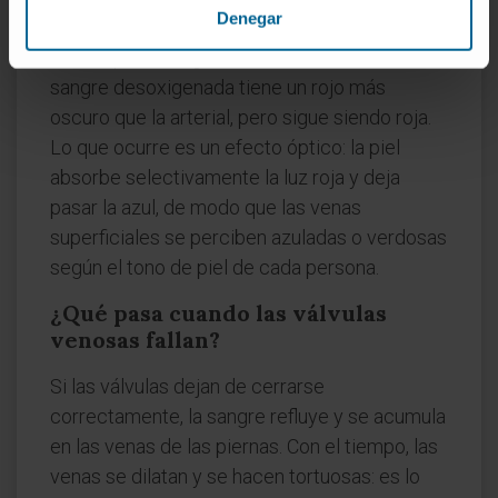
bajo la piel?
Denegar
No es que la sangre venosa sea azul. La
sangre desoxigenada tiene un rojo más
oscuro que la arterial, pero sigue siendo roja.
Lo que ocurre es un efecto óptico: la piel
absorbe selectivamente la luz roja y deja
pasar la azul, de modo que las venas
superficiales se perciben azuladas o verdosas
según el tono de piel de cada persona.
¿Qué pasa cuando las válvulas
venosas fallan?
Si las válvulas dejan de cerrarse
correctamente, la sangre refluye y se acumula
en las venas de las piernas. Con el tiempo, las
venas se dilatan y se hacen tortuosas: es lo