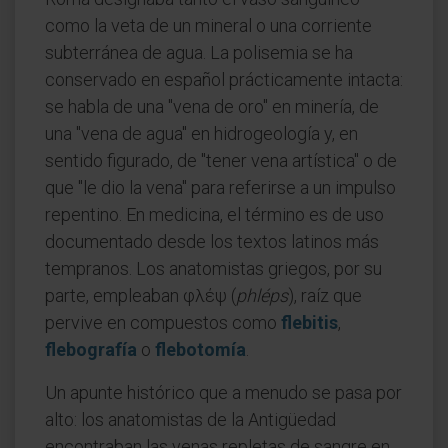
como la veta de un mineral o una corriente
subterránea de agua. La polisemia se ha
conservado en español prácticamente intacta:
se habla de una "vena de oro" en minería, de
una "vena de agua" en hidrogeología y, en
sentido figurado, de "tener vena artística" o de
que "le dio la vena" para referirse a un impulso
repentino. En medicina, el término es de uso
documentado desde los textos latinos más
tempranos. Los anatomistas griegos, por su
parte, empleaban φλέψ (
phléps
), raíz que
pervive en compuestos como
flebitis
,
flebografía
o
flebotomía
.
Un apunte histórico que a menudo se pasa por
alto: los anatomistas de la Antigüedad
encontraban las venas repletas de sangre en