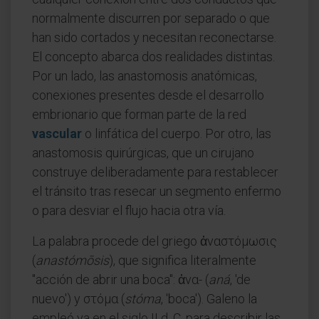
normalmente discurren por separado o que
han sido cortados y necesitan reconectarse.
El concepto abarca dos realidades distintas.
Por un lado, las anastomosis anatómicas,
conexiones presentes desde el desarrollo
embrionario que forman parte de la red
vascular
o linfática del cuerpo. Por otro, las
anastomosis quirúrgicas, que un cirujano
construye deliberadamente para restablecer
el tránsito tras resecar un segmento enfermo
o para desviar el flujo hacia otra vía.
La palabra procede del griego ἀναστόμωσις
(
anastómōsis
), que significa literalmente
"acción de abrir una boca": ἀνα- (
aná
, 'de
nuevo') y στόμα (
stóma
, 'boca'). Galeno la
empleó ya en el siglo II d. C. para describir las