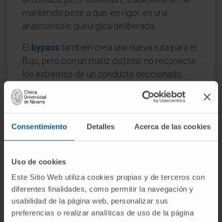
mantenido pese a que, en rigor, es una
anastomosis quirúrgica deliberada.
El
bypass
también crea una nueva ruta para el
flujo, pero con un matiz distinto: no reconecta
los extremos de un conducto seccionado,
sino que interpone un puente que sortea un
segmento obstruido sin extirparlo.
Preguntas frecuentes
Consentimiento
Detalles
Acerca de las cookies
¿De dónde viene la palabra
anastomosis?
Uso de cookies
Del griego ἀναστόμωσις: ἀνα- ('de nuevo') y
Este Sitio Web utiliza cookies propias y de terceros con
diferentes finalidades, como permitir la navegación y
στόμα ('boca'). En su uso original, Galeno la
usabilidad de la página web, personalizar sus
empleaba para describir las comunicaciones
preferencias o realizar analíticas de uso de la página
que observaba entre arterias y venas. En