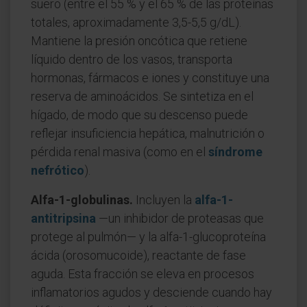
suero (entre el 55 % y el 65 % de las proteínas
totales, aproximadamente 3,5-5,5 g/dL).
Mantiene la presión oncótica que retiene
líquido dentro de los vasos, transporta
hormonas, fármacos e iones y constituye una
reserva de aminoácidos. Se sintetiza en el
hígado, de modo que su descenso puede
reflejar insuficiencia hepática, malnutrición o
pérdida renal masiva (como en el
síndrome
nefrótico
).
Alfa-1-globulinas.
Incluyen la
alfa-1-
antitripsina
—un inhibidor de proteasas que
protege al pulmón— y la alfa-1-glucoproteína
ácida (orosomucoide), reactante de fase
aguda. Esta fracción se eleva en procesos
inflamatorios agudos y desciende cuando hay