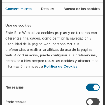
inmunoglobulinas
(IgG, IgA, IgM) aporta el
dato numérico exacto de cada isotipo: útil
Consentimiento
Detalles
Acerca de las cookies
tanto para confirmar la inmunoparesia que
acompaña a muchas gammapatías como para
Uso de cookies
evaluar inmunodeficiencias. Y la
beta-2-
Este Sitio Web utiliza cookies propias y de terceros con
microglobulina
sérica, aunque no mide
diferentes finalidades, como permitir la navegación y
inmunoglobulinas, completa el panel
usabilidad de la página web, personalizar sus
pronóstico del mieloma.
preferencias o realizar analíticas de uso de la página
Preguntas frecuentes
web. A continuación, puede configurar sus preferencias,
rechazar o bien aceptar todas las cookies y obtener más
¿De dónde viene la palabra
información en nuestra
Política de Cookies
.
"proteinograma"?
De la combinación del griego πρωτεῖον
Selección
Necesarias
de
(
prōteîon
, "lo primero", raíz de "proteína") con
consentimiento
γράμμα (
grámma
, "trazo"). El término
describe, literalmente, el trazo o gráfico que
Preferencias