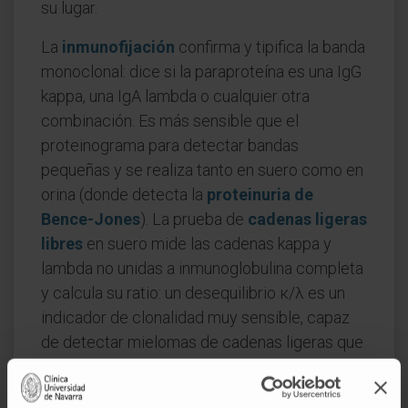
su lugar.
La
inmunofijación
confirma y tipifica la banda
monoclonal: dice si la paraproteína es una IgG
kappa, una IgA lambda o cualquier otra
combinación. Es más sensible que el
proteinograma para detectar bandas
pequeñas y se realiza tanto en suero como en
orina (donde detecta la
proteinuria de
Bence-Jones
). La prueba de
cadenas ligeras
libres
en suero mide las cadenas kappa y
lambda no unidas a inmunoglobulina completa
y calcula su ratio: un desequilibrio κ/λ es un
indicador de clonalidad muy sensible, capaz
de detectar mielomas de cadenas ligeras que
no producen un pico visible en el
proteinograma. La
cuantificación de