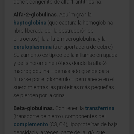
déficit congénito de alfa-1-antitripsina.
Alfa-2-globulinas.
Aquí migran la
haptoglobina
(que captura la hemoglobina
libre liberada por la destrucción de
eritrocitos), la alfa-2-macroglobulina y la
ceruloplasmina
(transportadora de cobre).
Su aumento es típico de la inflamación aguda
y del síndrome nefrótico, donde la alfa-2-
macroglobulina —demasiado grande para
filtrarse por el glomérulo— permanece en el
suero mientras las proteínas más pequeñas
se pierden por la orina.
Beta-globulinas.
Contienen la
transferrina
(transporte de hierro), componentes del
complemento
(C3, C4), lipoproteínas de baja
densidad y, a veces, parte de la IgA, que