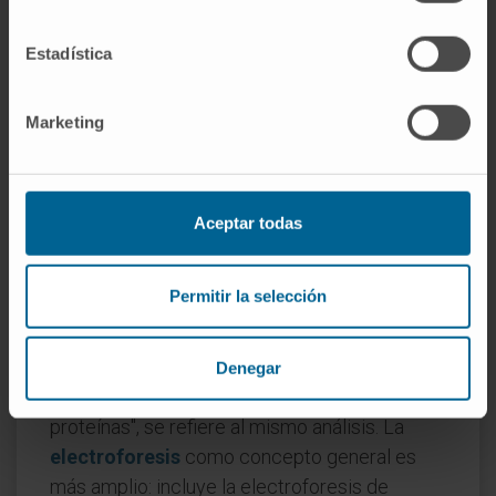
resulta de separar las proteínas del suero. La
técnica fue desarrollada por Arne Tiselius en
Estadística
los años treinta del siglo XX y le valió el
Premio Nobel de Química en 1948.
Marketing
¿Es lo mismo un proteinograma
que una electroforesis de
proteínas?
Aceptar todas
En la práctica, sí. "Proteinograma" designa
tanto la prueba como el trazado resultante;
Permitir la selección
"electroforesis de proteínas séricas" (o SPEP,
por sus siglas en inglés) nombra la técnica
con que se obtiene. Cuando el médico solicita
Denegar
"un proteinograma" o "una electroforesis de
proteínas", se refiere al mismo análisis. La
electroforesis
como concepto general es
más amplio: incluye la electroforesis de