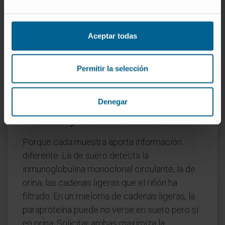
cantidades muy pequeñas de cadenas ligeras
libres— puede ser negativa aun existiendo
enfermedad. Por eso el estudio completo
Aceptar todas
incluye también la prueba de
cadenas ligeras
libres
en suero, que utiliza un método distinto
Permitir la selección
(nefelometría) y detecta desequilibrios que la
inmunofijación puede no captar.
Denegar
¿Por qué me piden inmunofijación
en suero y en orina a la vez?
Porque cada muestra aporta información
diferente. La de suero detecta la
inmunoglobulina monoclonal circulante; la de
orina, las cadenas ligeras que el riñón ha
filtrado. En un mieloma de cadenas ligeras, la
paraproteína puede no verse en suero pero sí
en orina. Solicitar ambas maximiza la