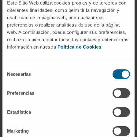
inmunofijación aplica el antisuero
Este Sitio Web utiliza cookies propias y de terceros con
directamente y fija el resultado en pocas
diferentes finalidades, como permitir la navegación y
usabilidad de la página web, personalizar sus
horas. La inmunofijación es más sensible y
preferencias o realizar analíticas de uso de la página
más fácil de interpretar, y ha sustituido a la
web. A continuación, puede configurar sus preferencias,
inmunoelectroforesis en la práctica habitual.
rechazar o bien aceptar todas las cookies y obtener más
Muchos informes de laboratorio, sin embargo,
información en nuestra
Política de Cookies
.
siguen usando el término
"inmunoelectroforesis" de forma genérica.
Selección
¿Un resultado negativo de
Necesarias
de
inmunofijación descarta una
consentimiento
gammapatía?
Preferencias
En la mayoría de los casos, sí. La
inmunofijación es la prueba más sensible de
Estadística
las técnicas basadas en gel para detectar una
proteína monoclonal. Pero en situaciones
Marketing
concretas —como el mieloma no secretor o