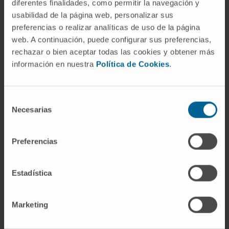
diferentes finalidades, como permitir la navegación y
previa.
usabilidad de la página web, personalizar sus
preferencias o realizar analíticas de uso de la página
¿Es lo mismo mieloma múltiple que
web. A continuación, puede configurar sus preferencias,
cáncer de médula ósea?
rechazar o bien aceptar todas las cookies y obtener más
información en nuestra
Política de Cookies
.
"Cáncer de médula ósea" no es un diagnóstico
médico formal, pero se usa coloquialmente
para referirse al mieloma múltiple y a otras
Selección
neoplasias que se originan en la médula. En
Necesarias
de
sentido estricto, el mieloma es un cáncer de
consentimiento
las células plasmáticas de la médula ósea.
Preferencias
Otros cánceres que afectan a la médula,
como las leucemias, proceden de líneas
Estadística
celulares diferentes.
¿Qué son los criterios CRAB?
Marketing
CRAB es el acrónimo en inglés de los cuatro