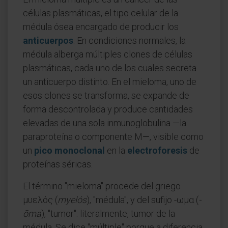
células plasmáticas, el tipo celular de la
médula ósea encargado de producir los
anticuerpos
. En condiciones normales, la
médula alberga múltiples clones de células
plasmáticas, cada uno de los cuales secreta
un anticuerpo distinto. En el mieloma, uno de
esos clones se transforma, se expande de
forma descontrolada y produce cantidades
elevadas de una sola inmunoglobulina —la
paraproteína o componente M—, visible como
un
pico monoclonal
en la
electroforesis
de
proteínas séricas.
El término "mieloma" procede del griego
μυελός (
myelós
), "médula", y del sufijo -ωμα (
-
ōma
), "tumor": literalmente, tumor de la
médula. Se dice "múltiple" porque a diferencia