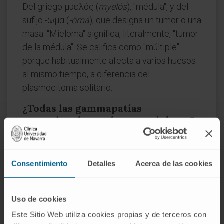
Del griego μυελός (
myelós
), "médula", y del
sufijo -ωμα (
-ōma
), que designa un tumor o una
masa. "Mieloma" significa, literalmente, "tumor
de la médula". Se califica como "múltiple"
porque habitualmente afecta a varios huesos
al mismo tiempo, a diferencia del
plasmocitoma solitario.
¿Todas las gammapatías
monoclonales acaban en mieloma?
No. La GMSI, que es la gammapatía
monoclonal más frecuente, tiene un riesgo de
Consentimiento
Detalles
Acerca de las cookies
progresión a mieloma de aproximadamente el
1 % anual. La mayoría de las personas con
GMSI no desarrollarán nunca un mieloma. Lo
Uso de cookies
que sí es cierto es que prácticamente todos
Este Sitio Web utiliza cookies propias y de terceros con
los mielomas están precedidos por una GMSI