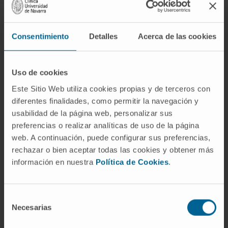
¿Es mejor medir las cadenas
ligeras libres en suero o en orina?
Consentimiento
Detalles
Acerca de las cookies
En suero, para la mayoría de las indicaciones.
El ensayo sérico es más sensible, no requiere
recogida de orina de 24 horas y detecta
Uso de cookies
desequilibrios clonales incluso cuando la
Este Sitio Web utiliza cookies propias y de terceros con
excreción urinaria es indetectable. La
diferentes finalidades, como permitir la navegación y
proteinuria de Bence-Jones conserva utilidad
usabilidad de la página web, personalizar sus
en situaciones concretas, como la
preferencias o realizar analíticas de uso de la página
monitorización de pacientes con nefropatía
web. A continuación, puede configurar sus preferencias,
por cadenas ligeras, pero ya no es la prueba
rechazar o bien aceptar todas las cookies y obtener más
información en nuestra
Política de Cookies
.
de primera línea.
¿Se pueden tener cadenas ligeras
libres elevadas sin mieloma?
Selección
Necesarias
de
Sí. La insuficiencia renal, por ejemplo, reduce
consentimiento