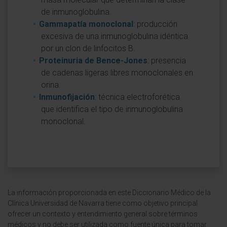
de inmunoglobulina.
Gammapatía monoclonal
: producción
excesiva de una inmunoglobulina idéntica
por un clon de linfocitos B.
Proteinuria de Bence-Jones
: presencia
de cadenas ligeras libres monoclonales en
orina.
Inmunofijación
: técnica electroforética
que identifica el tipo de inmunoglobulina
monoclonal.
La información proporcionada en este Diccionario Médico de la
Clínica Universidad de Navarra tiene como objetivo principal
ofrecer un contexto y entendimiento general sobre términos
médicos y no debe ser utilizada como fuente única para tomar