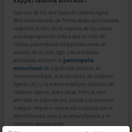
kappa/lambda alterada?
Que uno de los dos tipos de cadena ligera
libre está elevado de forma desproporcionada
respecto al otro. En la mayoría de los casos,
esa desproporción indica que un clon de
células plasmáticas está produciendo un
exceso de un solo tipo. Las entidades
asociadas incluyen la
gammapatía
monoclonal
de significado incierto, el
mieloma múltiple, la amiloidosis de cadenas
ligeras (AL) y la enfermedad por depósito de
cadenas ligeras, entre otras. Pero la ratio
alterada no equivale por sí sola a un proceso
maligno: requiere valoración conjunta con la
electroforesis sérica, la inmunofijación y el
contexto del paciente.