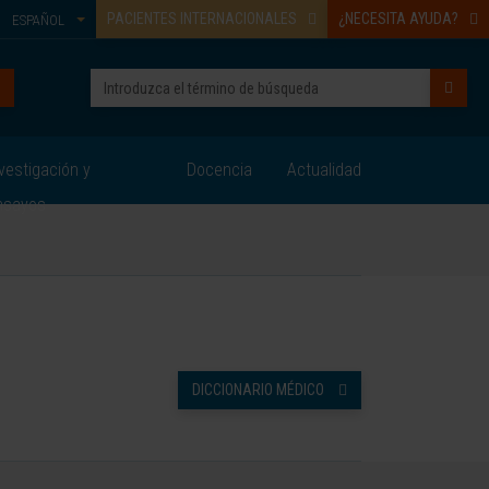
PACIENTES INTERNACIONALES
¿NECESITA AYUDA?
ESPAÑOL
vestigación y
Docencia
Actualidad
nsayos
DICCIONARIO MÉDICO