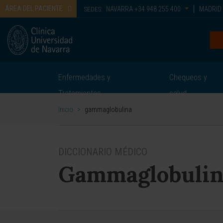
ÁREA DEL PACIENTE
NAVARRA
+34 948 255 400
MADRID
SEDES:
Enfermedades y
Chequeos y
Tratamientos
salud
Inicio
>
gammaglobulina
DICCIONARIO MÉDICO
Gammaglobulin