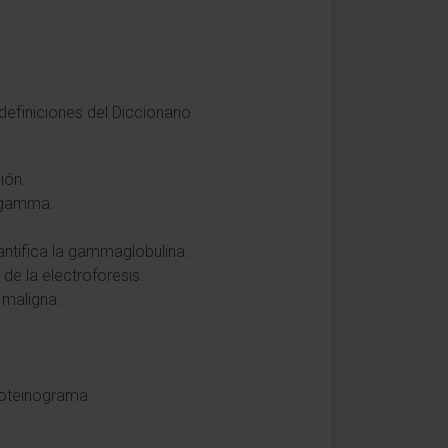
efiniciones del Diccionario
ión.
n gamma.
antifica la gammaglobulina.
e la electroforesis.
 maligna.
proteinograma.