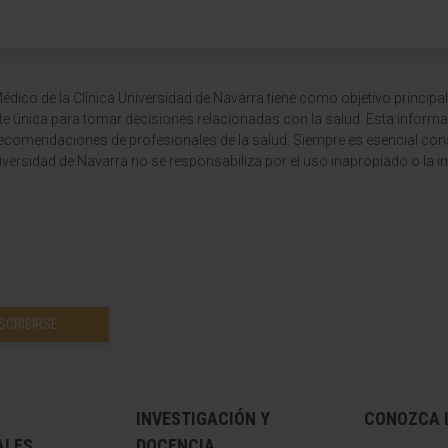
dico de la Clínica Universidad de Navarra tiene como objetivo principal
te única para tomar decisiones relacionadas con la salud. Esta informa
recomendaciones de profesionales de la salud. Siempre es esencial consu
versidad de Navarra no se responsabiliza por el uso inapropiado o la in
SCRIBIRSE
INVESTIGACIÓN Y
CONOZCA L
ALES
DOCENCIA