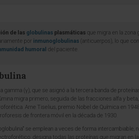
ión de las
globulinas
plasmáticas
que migra en la zona
tariamente por
inmunoglobulinas
(anticuerpos), lo que con
nmunidad humoral
del paciente.
bulina
ega gamma (γ), que se asignó a la tercera banda de proteí
lbúmina migra primero, seguida de las fracciones alfa y bet
oforética. Arne Tiselius, premio Nobel de Química en 1948
troforesis de frontera móvil en la década de 1930.
globulina" se emplean a veces de forma intercambiable, 
ctroforético: designa todas las proteínas que migran en 