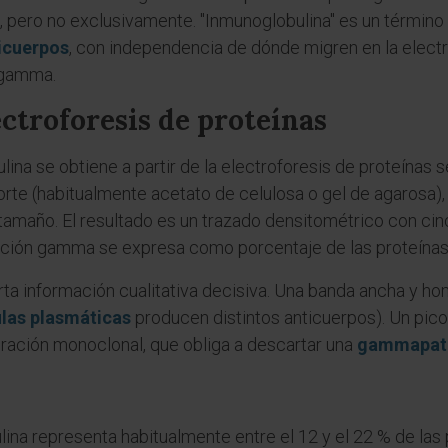
, pero no exclusivamente. "Inmunoglobulina" es un término 
icuerpos
, con independencia de dónde migren en la electr
a gamma.
ectroforesis de proteínas
ina se obtiene a partir de la electroforesis de proteínas 
rte (habitualmente acetato de celulosa o gel de agarosa), 
tamaño. El resultado es un trazado densitométrico con cin
acción gamma se expresa como porcentaje de las proteínas 
ta información cualitativa decisiva. Una banda ancha y h
ulas plasmáticas
producen distintos anticuerpos). Un pico
ación monoclonal, que obliga a descartar una
gammapatí
ina representa habitualmente entre el 12 y el 22 % de las p