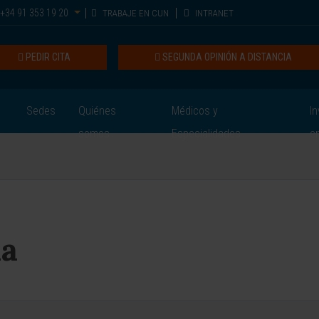
+34 91 353 19 20
TRABAJE EN CUN
INTRANET
PEDIR CITA
SEGUNDA OPINIÓN A DISTANCIA
Sedes
Quiénes
Médicos y
In
somos
Especialidades
e
a