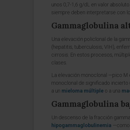
unos 0,7-1,6 g/dL en valor absoluto
siempre deben interpretarse con l
Gammaglobulina al
Una elevación policlonal de la g
(hepatitis, tuberculosis, VIH), enf
cirrosis. En estos procesos, múlti
clases.
La elevación monoclonal —pico M e
monoclonal de significado incierto
a un
mieloma múltiple
o a una
mac
Gammaglobulina ba
Un descenso de la fracción gamma r
hipogammaglobulinemia
—como l