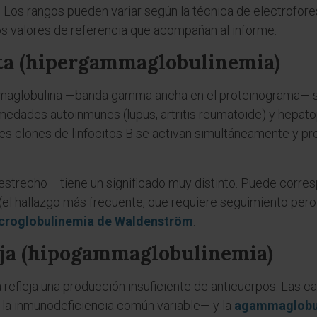
. Los rangos pueden variar según la técnica de electroforesi
os valores de referencia que acompañan al informe.
ta (hipergammaglobulinemia)
ammaglobulina —banda gamma ancha en el proteinograma— s
ermedades autoinmunes (lupus, artritis reumatoide) y hepat
ples clones de linfocitos B se activan simultáneamente y p
strecho— tiene un significado muy distinto. Puede corr
 (el hallazgo más frecuente, que requiere seguimiento pero
roglobulinemia de Waldenström
.
ja (hipogammaglobulinemia)
efleja una producción insuficiente de anticuerpos. Las ca
a inmunodeficiencia común variable— y la
agammaglobu