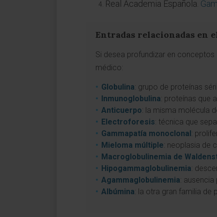
Real Academia Española.
Gamm
Entradas relacionadas en e
Si desea profundizar en conceptos 
médico:
Globulina
: grupo de proteínas sér
Inmunoglobulina
: proteínas que
Anticuerpo
: la misma molécula d
Electroforesis
: técnica que sep
Gammapatía monoclonal
: proli
Mieloma múltiple
: neoplasia de 
Macroglobulinemia de Waldens
Hipogammaglobulinemia
: desce
Agammaglobulinemia
: ausencia
Albúmina
: la otra gran familia d