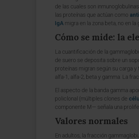
de las cuales son inmunoglobulinas
las proteínas que actúan como
ant
IgA
migra en la zona beta, no en l
Cómo se mide: la el
La cuantificación de la gammaglobul
de suero se deposita sobre un sopo
proteínas migran según su carga y 
alfa-1, alfa-2, beta y gamma. La fr
El aspecto de la banda gamma apor
policlonal (múltiples clones de
cél
componente M— señala una prolifer
Valores normales
En adultos, la fracción gammaglobul