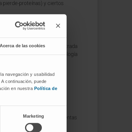
a pierde-proteínas) y ciertos
eparados farmacéuticos de
Acerca de las cookies
fundir ambos usos: en esta entrada
bre las indicaciones, la posología
da distinta del diccionario,
 la navegación y usabilidad
. A continuación, puede
mación en nuestra
Política de
foresis en la década de 1930,
Marketing
 de la banda gamma —las más lentas