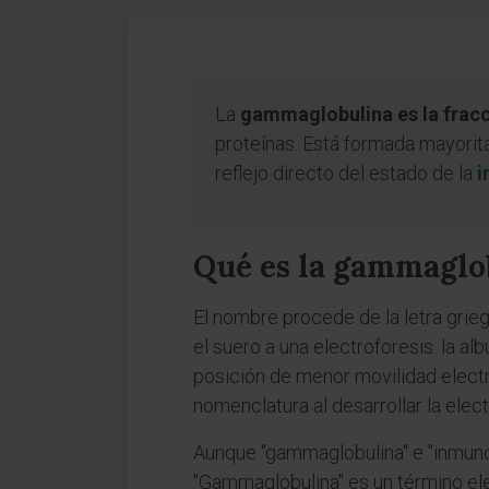
La
gammaglobulina es la fracc
proteínas. Está formada mayori
reflejo directo del estado de la
i
Qué es la gammaglo
El nombre procede de la letra gri
el suero a una electroforesis: la a
posición de menor movilidad electr
nomenclatura al desarrollar la elec
Aunque "gammaglobulina" e "inmuno
"Gammaglobulina" es un término ele