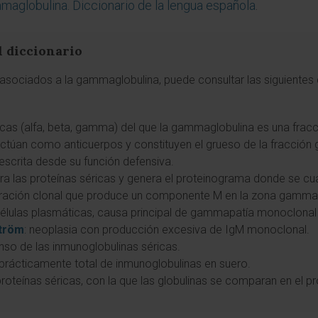
aglobulina. Diccionario de la lengua española
.
l diccionario
asociados a la gammaglobulina, puede consultar las siguientes d
icas (alfa, beta, gamma) del que la gammaglobulina es una fracc
 actúan como anticuerpos y constituyen el grueso de la fracció
escrita desde su función defensiva.
ara las proteínas séricas y genera el proteinograma donde se cu
feración clonal que produce un componente M en la zona gamma d
células plasmáticas, causa principal de gammapatía monoclonal
tröm
: neoplasia con producción excesiva de IgM monoclonal.
nso de las inmunoglobulinas séricas.
 prácticamente total de inmunoglobulinas en suero.
e proteínas séricas, con la que las globulinas se comparan en el 