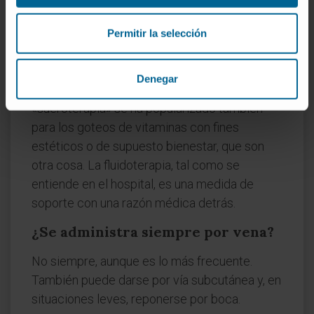
sueroterapia?
Depende de a qué sueroterapia se refiera. En
Permitir la selección
el lenguaje clínico, ambos términos se usan
casi como sinónimos para la administración
Denegar
de sueros por vena. El matiz es que
«sueroterapia» se ha popularizado también
para los goteos de vitaminas con fines
estéticos o de supuesto bienestar, que son
otra cosa. La fluidoterapia, tal como se
entiende en el hospital, es una medida de
soporte con una razón médica detrás.
¿Se administra siempre por vena?
No siempre, aunque es lo más frecuente.
También puede darse por vía subcutánea y, en
situaciones leves, reponerse por boca.