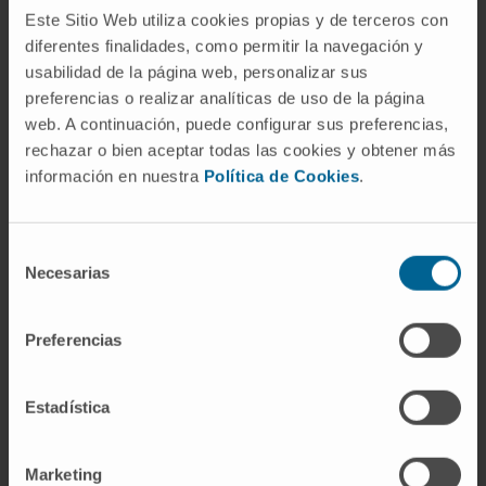
reparte como una solución hipotónica.
Este Sitio Web utiliza cookies propias y de terceros con
diferentes finalidades, como permitir la navegación y
¿Solución hipotónica e hipotonía
usabilidad de la página web, personalizar sus
muscular son lo mismo?
preferencias o realizar analíticas de uso de la página
web. A continuación, puede configurar sus preferencias,
No. Comparten raíz y adjetivo, pero
rechazar o bien aceptar todas las cookies y obtener más
pertenecen a campos distintos: uno es
información en nuestra
Política de Cookies
.
osmótico y el otro, neurológico. La hipotonía
designa la disminución del tono muscular.
Selección
Referencias
Necesarias
de
consentimiento
Biblioteca Nacional de Medicina de
Preferencias
Estados Unidos.
Pruebas de osmolalidad.
MedlinePlus en español
.
Lewis JL.
Balance hídrico y de sodio.
Estadística
Manual MSD, versión para profesionales
.
Real Academia Española.
Hipotónico,
Marketing