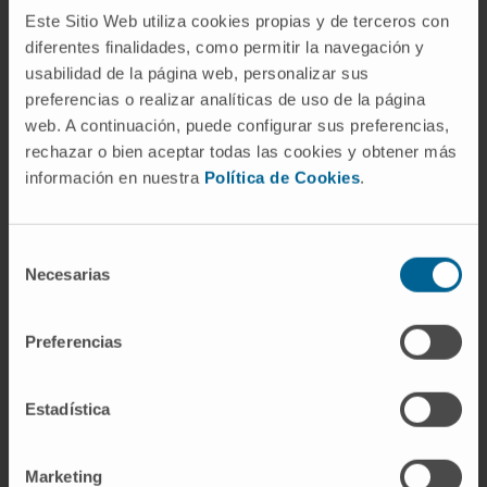
Este Sitio Web utiliza cookies propias y de terceros con
Streptococcus resistentes a múltiples
diferentes finalidades, como permitir la navegación y
medicamentos ha llevado a un interés
usabilidad de la página web, personalizar sus
renovado en el desarrollo de nuevas terapias
preferencias o realizar analíticas de uso de la página
y en la implementación de estrategias para
web. A continuación, puede configurar sus preferencias,
prevenir la propagación de la resistencia a los
rechazar o bien aceptar todas las cookies y obtener más
antibióticos.
información en nuestra
Política de Cookies
.
Además de las infecciones, algunas especies
de Streptococcus son probióticos
Selección
Necesarias
importantes, lo que significa que pueden tener
de
consentimiento
efectos beneficiosos para la salud humana.
Por ejemplo, Streptococcus thermophilus se
Preferencias
utiliza comúnmente en la producción de yogur
y otros productos lácteos fermentados.
Estadística
© Clínica Universidad de Navarra 2023
Marketing