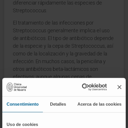
diferenciar rápidamente las especies de
Streptococcus.
El tratamiento de las infecciones por
Streptococcus generalmente implica el uso
de antibióticos. El tipo de antibiótico depende
de la especie y la cepa de Streptococcus, así
como de la localización y la gravedad de la
infección. En muchos casos, la penicilina y
otros antibióticos beta-lactámicos son
efectivos, aunque algunas cepas de
Streptococcus han desarrollado resistencia a
estos medicamentos.
La resistencia a los antibióticos es un
Consentimiento
Detalles
Acerca de las cookies
problema creciente en el tratamiento de las
infecciones por Streptococcus y otras
Uso de cookies
bacterias. La aparición de cepas de