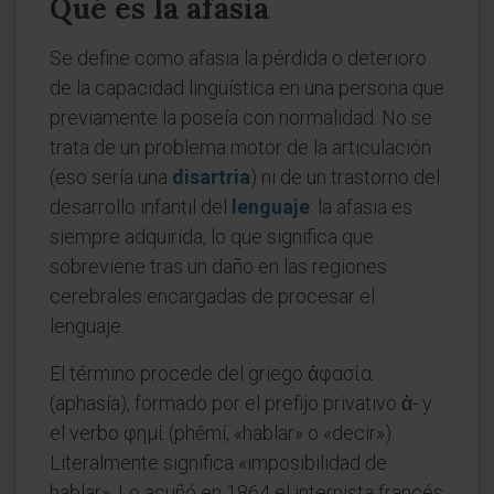
Qué es la afasia
Se define como afasia la pérdida o deterioro
de la capacidad lingüística en una persona que
previamente la poseía con normalidad. No se
trata de un problema motor de la articulación
(eso sería una
disartria
) ni de un trastorno del
desarrollo infantil del
lenguaje
: la afasia es
siempre adquirida, lo que significa que
sobreviene tras un daño en las regiones
cerebrales encargadas de procesar el
lenguaje.
El término procede del griego ἀφασία
(aphasía), formado por el prefijo privativo ἀ- y
el verbo φημί (phēmí, «hablar» o «decir»).
Literalmente significa «imposibilidad de
hablar». Lo acuñó en 1864 el internista francés