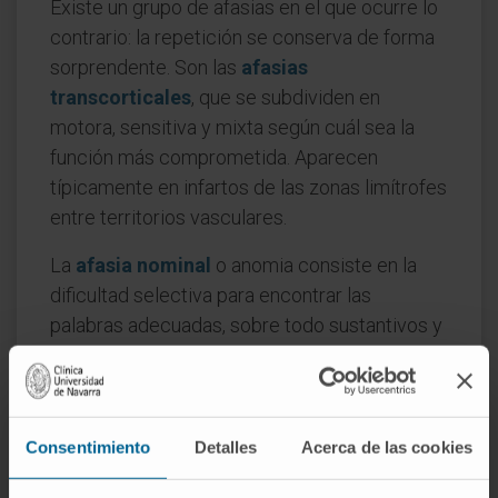
Existe un grupo de afasias en el que ocurre lo
contrario: la repetición se conserva de forma
sorprendente. Son las
afasias
transcorticales
, que se subdividen en
motora, sensitiva y mixta según cuál sea la
función más comprometida. Aparecen
típicamente en infartos de las zonas limítrofes
entre territorios vasculares.
La
afasia nominal
o anomia consiste en la
dificultad selectiva para encontrar las
palabras adecuadas, sobre todo sustantivos y
nombres propios. Es la forma más leve y
también la más frecuente como secuela
residual cuando otras afasias mejoran con el
tiempo.
Consentimiento
Detalles
Acerca de las cookies
Por último, la afasia global combina un déficit