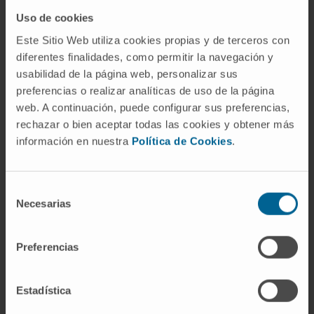
grave de expresión y comprensión, con
Uso de cookies
repetición abolida. Resulta de lesiones
Este Sitio Web utiliza cookies propias y de terceros con
extensas que destruyen simultáneamente las
diferentes finalidades, como permitir la navegación y
áreas de Broca y Wernicke, habitualmente por
usabilidad de la página web, personalizar sus
oclusión completa de la arteria cerebral
preferencias o realizar analíticas de uso de la página
web. A continuación, puede configurar sus preferencias,
media izquierda.
rechazar o bien aceptar todas las cookies y obtener más
Preguntas frecuentes
información en nuestra
Política de Cookies
.
¿De dónde viene la palabra afasia?
Selección
Del griego ἀφασία (aphasía), compuesto por
Necesarias
de
el prefijo privativo ἀ- y el verbo φημί (phēmí),
consentimiento
que significa «hablar» o «decir». El internista
Preferencias
francés Armand Trousseau introdujo el
término en 1864 para reemplazar la forma
Estadística
aphémie que había propuesto Paul Broca en