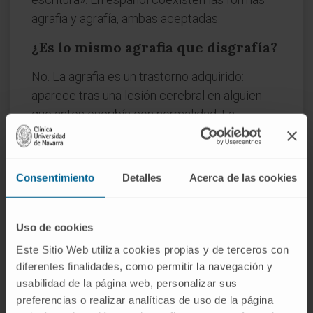
agrafia y agrafía, ambas aceptadas.
¿Es lo mismo agrafia que disgrafía?
No. La agrafia es un trastorno adquirido:
aparece tras una lesión cerebral en alguien
que antes escribía con normalidad. La
disgrafía
, en cambio, se refiere a dificultades
en el aprendizaje de la escritura durante el
desarrollo infantil, sin lesión cerebral
Consentimiento
Detalles
Acerca de las cookies
demostrable.
¿Puede aparecer agrafia sin afasia?
Uso de cookies
Sí, aunque no es lo habitual. La agrafia pura
Este Sitio Web utiliza cookies propias y de terceros con
existe como entidad aislada, pero la mayoría
diferentes finalidades, como permitir la navegación y
usabilidad de la página web, personalizar sus
de los casos forman parte de un cuadro
preferencias o realizar analíticas de uso de la página
afásico más amplio en el que también están