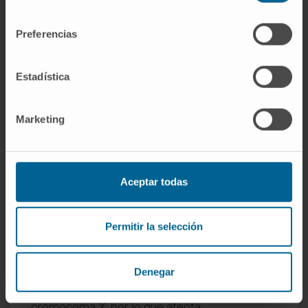
consentimiento
por mecanismos específicos según el enzima
Preferencias
afectado.
Déficit de glucosa-6-fosfato
Estadística
deshidrogenasa (G6PD).
Es la enzimopatía
eritrocitaria más frecuente del mundo: se
Marketing
calcula que afecta a unos 400 millones de
personas en el planeta, sobre todo en áreas
endémicas de malaria (el déficit confiere
cierta protección frente al
Plasmodium
, un
Aceptar todas
caso clásico de selección evolutiva por
agente infeccioso). La G6PD es la primera
Permitir la selección
enzima de la vía de las pentosas fosfato y
resulta imprescindible para generar NADPH,
el cofactor que protege al hematíe del estrés
Denegar
oxidativo. Su déficit es hereditario ligado al
cromosoma X, por lo que afecta