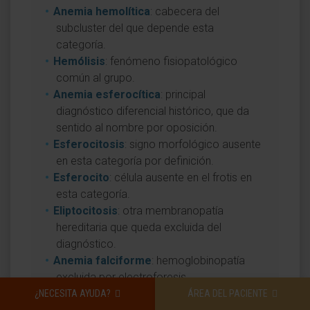
Anemia hemolítica
: cabecera del
subcluster del que depende esta
categoría.
Hemólisis
: fenómeno fisiopatológico
común al grupo.
Anemia esferocítica
: principal
diagnóstico diferencial histórico, que da
sentido al nombre por oposición.
Esferocitosis
: signo morfológico ausente
en esta categoría por definición.
Esferocito
: célula ausente en el frotis en
esta categoría.
Eliptocitosis
: otra membranopatía
hereditaria que queda excluida del
diagnóstico.
Anemia falciforme
: hemoglobinopatía
excluida por electroforesis.
Anemia drepanocítica
: sinónimo de
¿NECESITA AYUDA?
ÁREA DEL PACIENTE