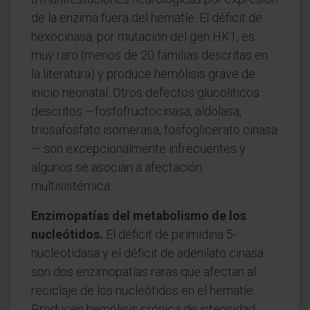
de la enzima fuera del hematíe. El déficit de
hexocinasa, por mutación del gen HK1, es
muy raro (menos de 20 familias descritas en
la literatura) y produce hemólisis grave de
inicio neonatal. Otros defectos glucolíticos
descritos —fosfofructocinasa, aldolasa,
triosafosfato isomerasa, fosfoglicerato cinasa
— son excepcionalmente infrecuentes y
algunos se asocian a afectación
multisistémica.
Enzimopatías del metabolismo de los
nucleótidos.
El déficit de pirimidina 5-
nucleotidasa y el déficit de adenilato cinasa
son dos enzimopatías raras que afectan al
reciclaje de los nucleótidos en el hematíe.
Producen hemólisis crónica de intensidad