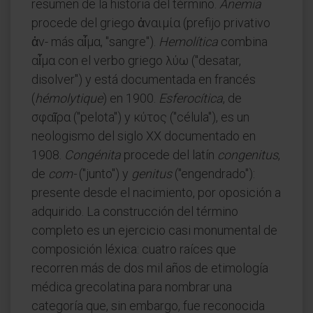
resumen de la historia del término.
Anemia
procede del griego ἀναιμία (prefijo privativo
ἀν- más αἷμα, "sangre").
Hemolítica
combina
αἷμα con el verbo griego λύω ("desatar,
disolver") y está documentada en francés
(
hémolytique
) en 1900.
Esferocítica
, de
σφαῖρα ("pelota") y κύτος ("célula"), es un
neologismo del siglo XX documentado en
1908.
Congénita
procede del latín
congenitus
,
de
com-
("junto") y
genitus
("engendrado"):
presente desde el nacimiento, por oposición a
adquirido. La construcción del término
completo es un ejercicio casi monumental de
composición léxica: cuatro raíces que
recorren más de dos mil años de etimología
médica grecolatina para nombrar una
categoría que, sin embargo, fue reconocida