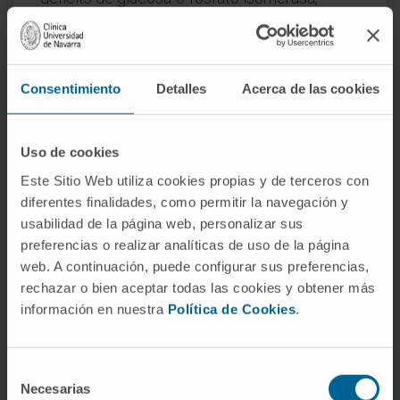
hexocinasa, adenilato cinasa, pirimidina 5-
nucleotidasa y otros, hasta configurar el mapa
actual del grupo.
Consentimiento
Detalles
Acerca de las cookies
Las enzimopatías
eritrocitarias más
Uso de cookies
frecuentes
Este Sitio Web utiliza cookies propias y de terceros con
diferentes finalidades, como permitir la navegación y
Dentro de la anemia hemolítica no
usabilidad de la página web, personalizar sus
esferocítica congénita, las enzimopatías se
preferencias o realizar analíticas de uso de la página
agrupan según la vía metabólica afectada. El
web. A continuación, puede configurar sus preferencias,
hematíe, que carece de núcleo y de
rechazar o bien aceptar todas las cookies y obtener más
mitocondrias, depende exclusivamente de la
información en nuestra
Política de Cookies
.
glucólisis anaerobia y de la vía de las
pentosas fosfato para mantener su integridad
Selección
y su supervivencia. Los defectos enzimáticos
Necesarias
de
de estas vías metabólicas producen hemólisis