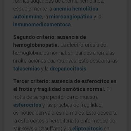
formas adquiridas de anemia hemolítica,
especialmente la
anemia hemolítica
autoinmune
, la
microangiopática
y la
inmunomedicamentosa
.
Segundo criterio: ausencia de
hemoglobinopatía.
La electroforesis de
hemoglobina es normal, sin bandas anómalas
ni alteraciones cuantitativas. Esto descarta las
talasemias
y la
drepanocitosis
.
Tercer criterio: ausencia de esferocitos en
el frotis y fragilidad osmótica normal.
El
frotis de sangre periférica no muestra
esferocitos
y las pruebas de fragilidad
osmótica dan valores normales. Esto descarta
la esferocitosis hereditaria (o enfermedad de
Minkowski-Chauffard) y la
eliptocitosis
en