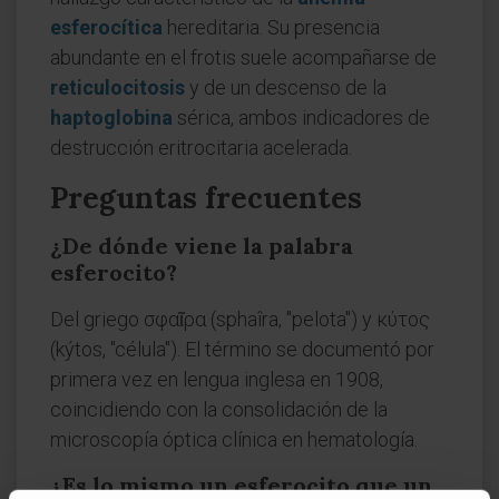
esferocítica
hereditaria. Su presencia
abundante en el frotis suele acompañarse de
reticulocitosis
y de un descenso de la
haptoglobina
sérica, ambos indicadores de
destrucción eritrocitaria acelerada.
Preguntas frecuentes
¿De dónde viene la palabra
esferocito?
Del griego σφαῖρα (sphaîra, "pelota") y κύτος
(kýtos, "célula"). El término se documentó por
primera vez en lengua inglesa en 1908,
coincidiendo con la consolidación de la
microscopía óptica clínica en hematología.
¿Es lo mismo un esferocito que un