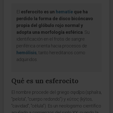
El
esferocito es un
hematíe
que ha
perdido la forma de disco bicóncavo
propia del glóbulo rojo normal y
adopta una morfología esférica
. Su
identificación en el frotis de sangre
periférica orienta hacia procesos de
hemólisis
, tanto hereditarios como
adquiridos.
Qué es un esferocito
El nombre procede del griego σφαῖρα (sphaîra,
"pelota", "cuerpo redondo") y κύτος (kýtos,
"cavidad", "célula"). Es un neologismo científico
acuñado a comienzos del siglo XX, cuando la