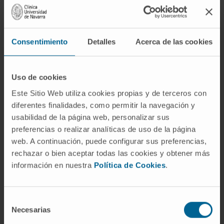
microesferocito?
No exactamente. Todo microesferocito es un
esferocito, pero no al revés. El prefijo micro
Consentimiento
Detalles
Acerca de las cookies
indica que el diámetro está por debajo del
rango normal. Los microesferocitos son
Uso de cookies
especialmente frecuentes en la esferocitosis
Este Sitio Web utiliza cookies propias y de terceros con
hereditaria, mientras que en la anemia
diferentes finalidades, como permitir la navegación y
hemolítica autoinmune los esferocitos pueden
usabilidad de la página web, personalizar sus
conservar un tamaño dentro de los límites
preferencias o realizar analíticas de uso de la página
normales.
web. A continuación, puede configurar sus preferencias,
rechazar o bien aceptar todas las cookies y obtener más
¿La presencia de esferocitos en la
información en nuestra
Política de Cookies
.
sangre indica siempre
enfermedad?
Un porcentaje muy pequeño de esferocitos
Selección
Necesarias
de
puede aparecer en muestras de individuos
consentimiento