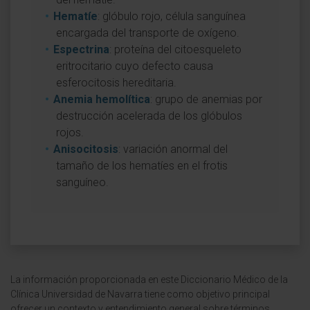
Hematíe
: glóbulo rojo, célula sanguínea
encargada del transporte de oxígeno.
Espectrina
: proteína del citoesqueleto
eritrocitario cuyo defecto causa
esferocitosis hereditaria.
Anemia hemolítica
: grupo de anemias por
destrucción acelerada de los glóbulos
rojos.
Anisocitosis
: variación anormal del
tamaño de los hematíes en el frotis
sanguíneo.
La información proporcionada en este Diccionario Médico de la
Clínica Universidad de Navarra tiene como objetivo principal
ofrecer un contexto y entendimiento general sobre términos