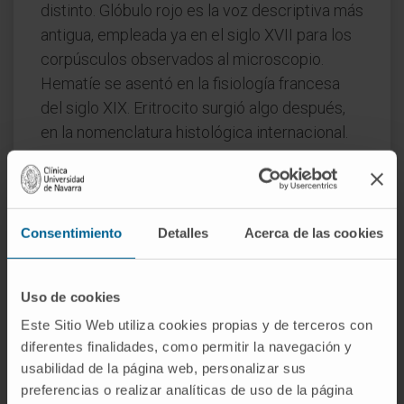
distinto. Glóbulo rojo es la voz descriptiva más
antigua, empleada ya en el siglo XVII para los
corpúsculos observados al microscopio.
Hematíe se asentó en la fisiología francesa
del siglo XIX. Eritrocito surgió algo después,
en la nomenclatura histológica internacional.
¿Por qué el hematíe no tiene núcleo?
Porque lo expulsa durante su maduración. Al
prescindir del núcleo gana espacio para la
Consentimiento
Detalles
Acerca de las cookies
hemoglobina y adopta la forma bicóncava que
facilita el intercambio de gases. Es un rasgo
Uso de cookies
de los mamíferos; otros vertebrados
Este Sitio Web utiliza cookies propias y de terceros con
conservan el núcleo.
diferentes finalidades, como permitir la navegación y
¿Cuánto vive un hematíe?
usabilidad de la página web, personalizar sus
preferencias o realizar analíticas de uso de la página
Unos ciento veinte días. Después, el bazo lo