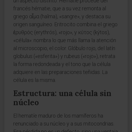
un aspecto distinto. Hematíe procede del
francés hématie, que a su vez remonta al
griego αἷμα (haîma), «sangre», y destaca su
origen sanguíneo. Eritrocito combina el griego
ἐρυθρός (erythrós), «rojo», y κύτος (kýtos),
«célula»: nombra lo que más llama la atención
al microscopio, el color. Glóbulo rojo, del latín
globulus («esferita») y rubeus («rojo»), retrata
la forma redondeada y el tono que la célula
adquiere en las preparaciones teñidas. La
célula es la misma.
Estructura: una célula sin
núcleo
El hematíe maduro de los mamíferos ha
renunciado a su núcleo y a sus mitocondrias.
Esa pérdida no es un defecto, sino una ventaja: