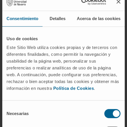
notablemente alargado.
Preguntas frecuentes
Consentimiento
Detalles
Acerca de las cookies
¿De dónde viene la palabra
eliptocitosis?
Uso de cookies
Este Sitio Web utiliza cookies propias y de terceros con
Del griego ἔλλειψις (élleipsis), que en
diferentes finalidades, como permitir la navegación y
geometría designa la curva cerrada ovalada,
usabilidad de la página web, personalizar sus
combinado con κύτος (kýtos, «célula,
preferencias o realizar analíticas de uso de la página
recipiente»). El sufijo -osis indica una
web. A continuación, puede configurar sus preferencias,
condición. El término describe, pues, la
rechazar o bien aceptar todas las cookies y obtener más
presencia de células de forma elíptica en la
información en nuestra
Política de Cookies
.
sangre.
¿Es lo mismo eliptocitosis que
Selección
ovalocitosis?
Necesarias
de
consentimiento
Depende. Ovalocitosis se usa a veces como