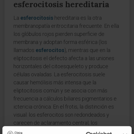
esferocitosis hereditaria
La
esferocitosis
hereditaria es la otra
membranopatía eritrocitaria frecuente. En ella
los glóbulos rojos pierden superficie de
membrana y adoptan forma esférica (los
llamados
esferocitos
), mientras que en la
eliptocitosis el defecto afecta a las uniones
horizontales del citoesqueleto y produce
células ovaladas. La esferocitosis suele
causar hemólisis más intensa que la
eliptocitosis común y se asocia con más
frecuencia a cálculos biliares pigmentarios e
ictericia crónica. En el frotis, la distinción es
visual: los esferocitos son redondeados y
carecen de aclaramiento central; los
eliptocitos se reconocen por su eje mayor