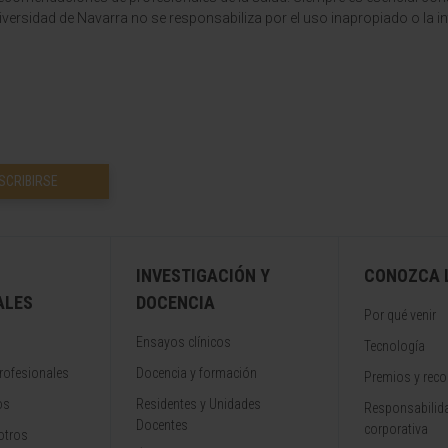
versidad de Navarra no se responsabiliza por el uso inapropiado o la in
SCRIBIRSE
INVESTIGACIÓN Y
CONOZCA L
ALES
DOCENCIA
Por qué venir
Ensayos clínicos
Tecnología
rofesionales
Docencia y formación
Premios y rec
os
Residentes y Unidades
Responsabilida
Docentes
corporativa
otros