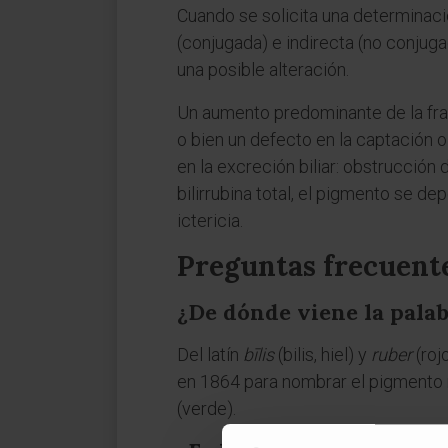
Cuando se solicita una determinación
(conjugada) e indirecta (no conjuga
una posible alteración.
Un aumento predominante de la fra
o bien un defecto en la captación o
en la excreción biliar: obstrucción d
bilirrubina total, el pigmento se d
ictericia.
Preguntas frecuent
¿De dónde viene la palab
Del latín
bīlis
(bilis, hiel) y
ruber
(roj
en 1864 para nombrar el pigmento ro
(verde).