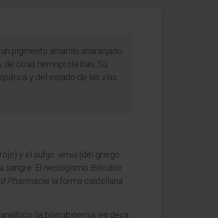
es un pigmento amarillo anaranjado
, de otras hemoproteínas. Su
pática y del estado de las vías
rojo) y el sufijo
-emia
(del griego
la sangre. El neologismo
Bilirubin
nd Pharmacie
; la forma castellana
nalítico (la bilirrubinemia, es decir,