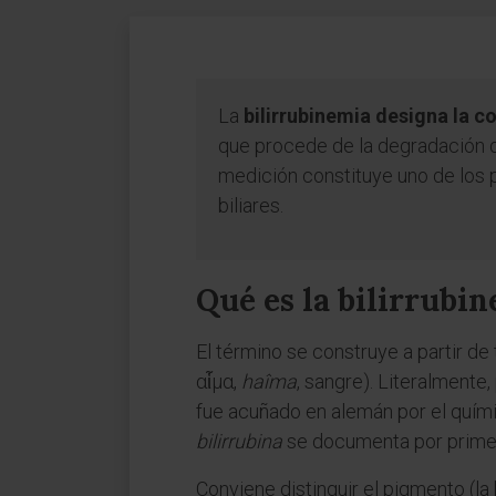
La
bilirrubinemia designa la c
que procede de la degradación 
medición constituye uno de los p
biliares.
Qué es la bilirrubi
El término se construye a partir de
αἷμα,
haîma
, sangre). Literalmente,
fue acuñado en alemán por el quím
bilirrubina
se documenta por primera
Conviene distinguir el pigmento (la b