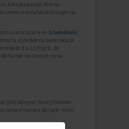
: bilirrubina total, directa
acciones orienta hacia el origen de
ento (como ocurre en la
hemólisis
)
 directa, el problema suele radicar
encima de 2 a 2,5 mg/dL de
marillenta que se conoce como
án (
Bilirubin
) por Georg Städeler
na
, toma el nombre del latín
viridis