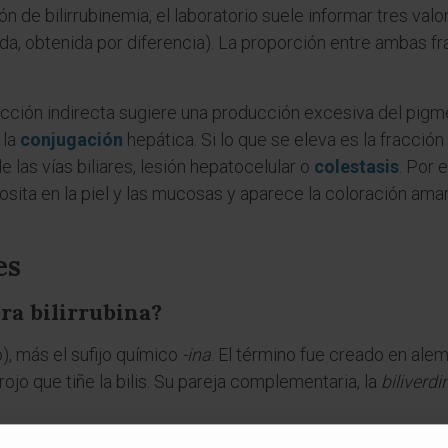
 de bilirrubinemia, el laboratorio suele informar tres valores
da, obtenida por diferencia). La proporción entre ambas fr
cción indirecta sugiere una producción excesiva del pigm
 la
conjugación
hepática. Si lo que se eleva es la fracción
e las vías biliares, lesión hepatocelular o
colestasis
. Por 
eposita en la piel y las mucosas y aparece la coloración a
es
ra bilirrubina?
o), más el sufijo químico
-ina
. El término fue creado en alem
jo que tiñe la bilis. Su pareja complementaria, la
biliverdi