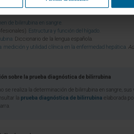
en de bilirrubina en sangre
.
fesionales).
Estructura y función del hígado
.
rrubina
. Diccionario de la lengua española.
na: medición y utilidad clínica en la enfermedad hepática
.
Ad
ón sobre la prueba diagnóstica de bilirrubina
se realiza la determinación de bilirrubina en sangre, sus 
nsultar la
prueba diagnóstica de bilirrubina
elaborada por
arra.