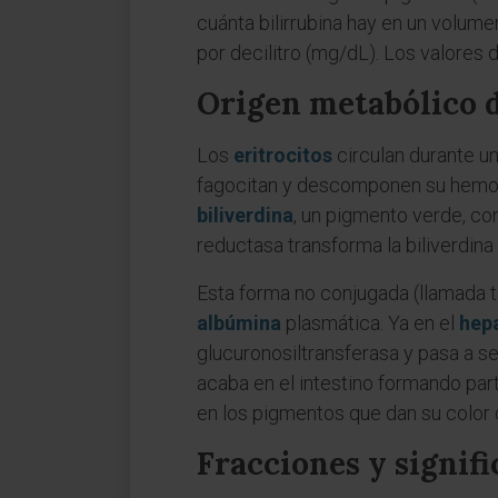
cuánta bilirrubina hay en un volume
por decilitro (mg/dL). Los valores d
Origen metabólico d
Los
eritrocitos
circulan durante u
fagocitan y descomponen su hemogl
biliverdina
, un pigmento verde, co
reductasa transforma la biliverdina 
Esta forma no conjugada (llamada ta
albúmina
plasmática. Ya en el
hep
glucuronosiltransferasa y pasa a ser
acaba en el intestino formando parte
en los pigmentos que dan su color c
Fracciones y signif