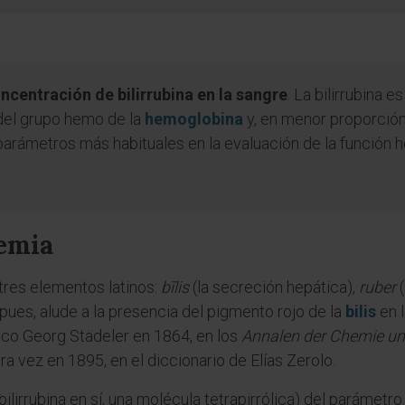
oncentración de bilirrubina en la sangre
. La bilirrubina 
del grupo hemo de la
hemoglobina
y, en menor proporción
arámetros más habituales en la evaluación de la función he
nemia
 tres elementos latinos:
bīlis
(la secreción hepática),
ruber
(
 pues, alude a la presencia del pigmento rojo de la
bilis
en 
ico Georg Städeler en 1864, en los
Annalen der Chemie u
 vez en 1895, en el diccionario de Elías Zerolo.
ilirrubina en sí, una molécula tetrapirrólica) del parámetro a