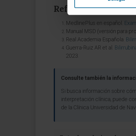
Referencias
MedlinePlus en español.
Exam
Manual MSD (versión para pro
Real Academia Española.
Bili
Guerra-Ruiz AR et al.
Bilirrubi
2023.
Consulte también la informaci
Si busca información sobre cómo 
interpretación clínica, puede co
de la Clínica Universidad de Nav