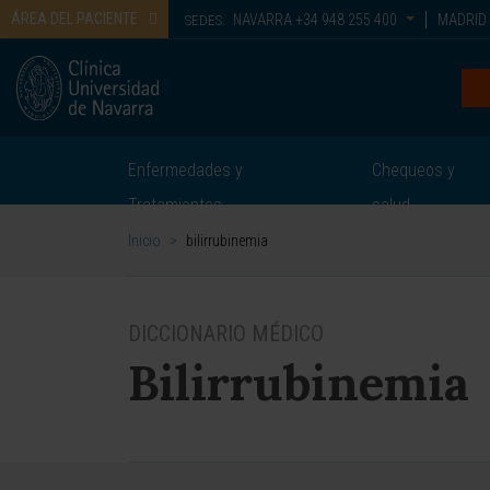
ÁREA DEL PACIENTE
NAVARRA
+34 948 255 400
MADRID
SEDES:
Enfermedades y
Chequeos y
Tratamientos
salud
Inicio
>
bilirrubinemia
DICCIONARIO MÉDICO
Bilirrubinemia