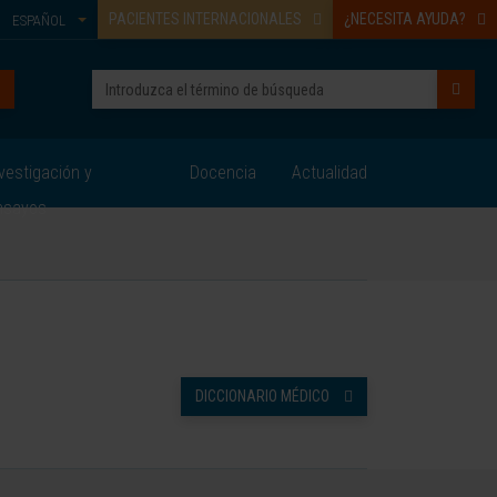
PACIENTES INTERNACIONALES
¿NECESITA AYUDA?
ESPAÑOL
vestigación y
Docencia
Actualidad
nsayos
DICCIONARIO MÉDICO