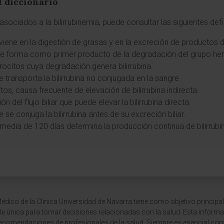
l diccionario
sociados a la bilirrubinemia, puede consultar las siguientes def
rviene en la digestión de grasas y en la excreción de productos
se forma como primer producto de la degradación del grupo h
itrocitos cuya degradación genera bilirrubina.
e transporta la bilirrubina no conjugada en la sangre.
itos, causa frecuente de elevación de bilirrubina indirecta.
n del flujo biliar que puede elevar la bilirrubina directa.
 se conjuga la bilirrubina antes de su excreción biliar.
 media de 120 días determina la producción continua de bilirrubi
dico de la Clínica Universidad de Navarra tiene como objetivo principal
te única para tomar decisiones relacionadas con la salud. Esta informa
recomendaciones de profesionales de la salud. Siempre es esencial consu