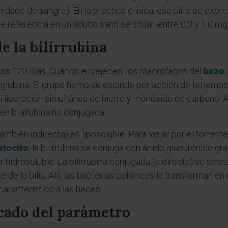
n dado de sangre). En la práctica clínica, esa cifra se exp
e referencia en un adulto sano se sitúan entre 0,3 y 1,0 mg/d
e la bilirrubina
nos 120 días. Cuando envejecen, los macrófagos del
bazo
,
obina. El grupo hemo se escinde por acción de la hemoox
n liberación simultánea de hierro y monóxido de carbono. A 
en bilirrubina no conjugada.
mbién indirecta) es liposoluble. Para viajar por el torrent
atocito
, la bilirrubina se conjuga con ácido glucurónico g
 hidrosoluble. La bilirrubina conjugada (o directa) se secre
 de la bilis. Allí, las bacterias colónicas la transforman en
aracterístico a las heces.
icado del parámetro