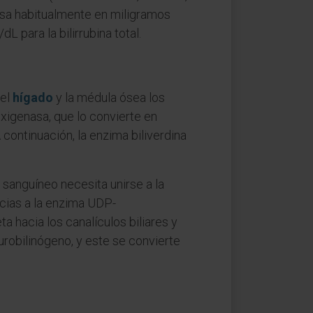
resa habitualmente en miligramos
L para la bilirrubina total.
 el
hígado
y la médula ósea los
igenasa, que lo convierte en
continuación, la enzima biliverdina
e sanguíneo necesita unirse a la
racias a la enzima UDP-
ta hacia los canalículos biliares y
 urobilinógeno, y este se convierte