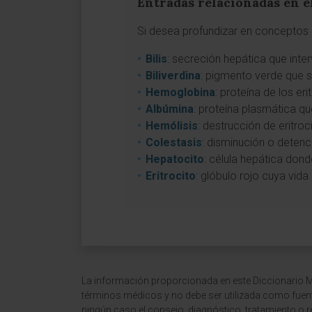
Entradas relacionadas en e
Si desea profundizar en conceptos a
Bilis
: secreción hepática que inte
Biliverdina
: pigmento verde que 
Hemoglobina
: proteína de los er
Albúmina
: proteína plasmática qu
Hemólisis
: destrucción de eritroc
Colestasis
: disminución o detenció
Hepatocito
: célula hepática donde
Eritrocito
: glóbulo rojo cuya vida
La información proporcionada en este Diccionario Mé
términos médicos y no debe ser utilizada como fuen
ningún caso el consejo, diagnóstico, tratamiento o 