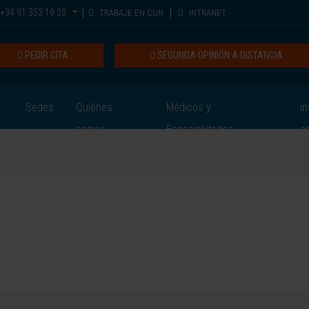
+34 91 353 19 20
TRABAJE EN CUN
INTRANET
PEDIR CITA
SEGUNDA OPINIÓN A DISTANCIA
Sedes
Quiénes
Médicos y
In
somos
Especialidades
e