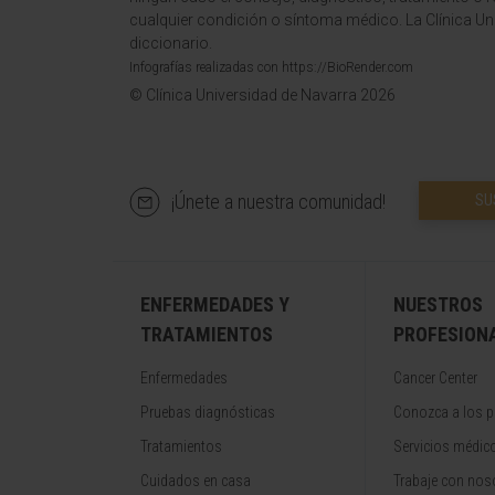
cualquier condición o síntoma médico. La Clínica Uni
diccionario.
Infografías realizadas con https://BioRender.com
© Clínica Universidad de Navarra 2026
¡Únete a nuestra comunidad!
SU
ENFERMEDADES Y
NUESTROS
TRATAMIENTOS
PROFESION
Enfermedades
Cancer Center
Pruebas diagnósticas
Conozca a los p
Tratamientos
Servicios médic
Cuidados en casa
Trabaje con nos