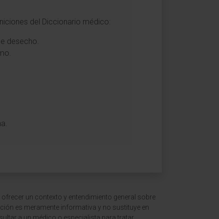
iniciones del Diccionario médico:
 de desecho.
emo.
na.
 ofrecer un contexto y entendimiento general sobre
ción es meramente informativa y no sustituye en
ltar a un médico o especialista para tratar