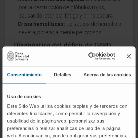
por la destrucción de glóbulos rojos,
causando ictericia, fatiga y orina oscura.
Crisis hemolíticas:
Episodios de hemólisis
severa, potencialmente peligrosos.
Diagnóstico del déficit de G6PD
El diagnóstico se basa en la medición de la
actividad de la G6PD en los glóbulos rojos.
También se pueden realizar pruebas
Consentimiento
Detalles
Acerca de las cookies
genéticas para identificar mutaciones
específicas en el gen G6PD.
Uso de cookies
Importancia clínica de la
Este Sitio Web utiliza cookies propias y de terceros con
glucosa-6-fosfato
diferentes finalidades, como permitir la navegación y
usabilidad de la página web, personalizar sus
deshidrogenasa
preferencias o realizar analíticas de uso de la página
web. A continuación, puede configurar sus preferencias,
La G6PD tiene un papel esencial en la defensa