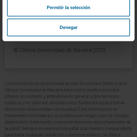
hemólisis.
Permitir la selección
Soporte médico durante crisis:
En casos
severos, puede ser necesario realizar
Denegar
transfusiones de sangre o administrar ácido
fólico.
© Clínica Universidad de Navarra 2023
La información proporcionada en este Diccionario Médico de la
Clínica Universidad de Navarra tiene como objetivo principal
ofrecer un contexto y entendimiento general sobre términos
médicos y no debe ser utilizada como fuente única para tomar
decisiones relacionadas con la salud. Esta información es
meramente informativa y no sustituye en ningún caso el consejo,
diagnóstico, tratamiento o recomendaciones de profesionales de
la salud. Siempre es esencial consultar a un médico o especialista
para tratar cualquier condición o síntoma médico. La Clínica