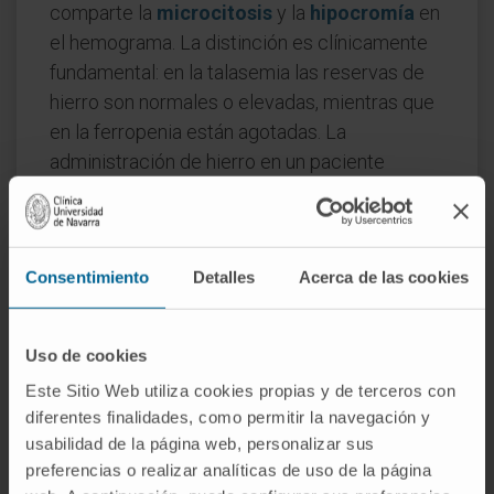
comparte la
microcitosis
y la
hipocromía
en
el hemograma. La distinción es clínicamente
fundamental: en la talasemia las reservas de
hierro son normales o elevadas, mientras que
en la ferropenia están agotadas. La
administración de hierro en un paciente
talasémico no solo resulta ineficaz sino que
puede ser perjudicial.
Preguntas frecuentes
Consentimiento
Detalles
Acerca de las cookies
¿Por qué se llamó "mediterránea" a
esta anemia?
Uso de cookies
Porque cuando se describió clínicamente a
Este Sitio Web utiliza cookies propias y de terceros con
diferentes finalidades, como permitir la navegación y
principios del siglo XX, se observó que la
usabilidad de la página web, personalizar sus
mayoría de los pacientes procedían de
preferencias o realizar analíticas de uso de la página
familias griegas, italianas, turcas y de otros