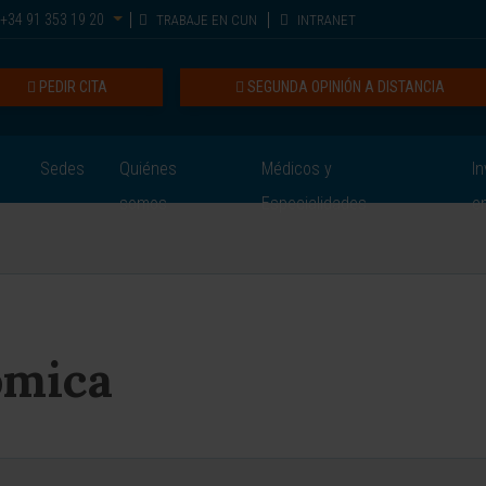
+34 91 353 19 20
TRABAJE EN CUN
INTRANET
PEDIR CITA
SEGUNDA OPINIÓN A DISTANCIA
Sedes
Quiénes
Médicos y
In
somos
Especialidades
e
ómica