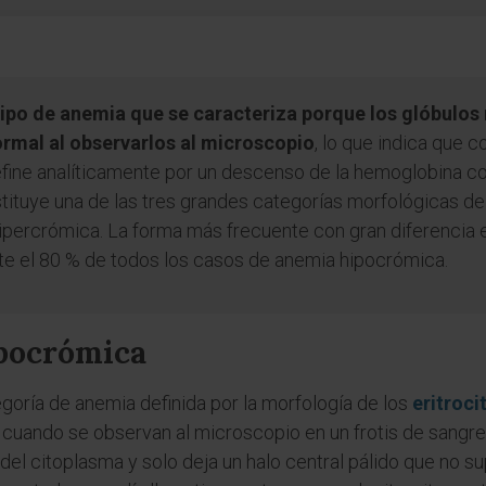
ipo de anemia que se caracteriza porque los glóbulos 
ormal al observarlos al microscopio
, lo que indica que
efine analíticamente por un descenso de la hemoglobina 
tuye una de las tres grandes categorías morfológicas de l
hipercrómica. La forma más frecuente con gran diferencia 
 el 80 % de todos los casos de anemia hipocrómica.
ipocrómica
oría de anemia definida por la morfología de los
eritroci
uando se observan al microscopio en un frotis de sangre pe
l citoplasma y solo deja un halo central pálido que no sup