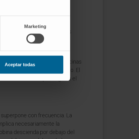
n se confirma mediante
e hierro sino su utilización
Marketing
dedor del núcleo, formando los
garse al cromosoma X; las
mo.
de curso prolongado, las citocinas
Aceptar todas
los macrófagos y el enterocito. El
adas o cuando se prolonga en el
e superpone con frecuencia. La
implica necesariamente la
lobina descienda por debajo del