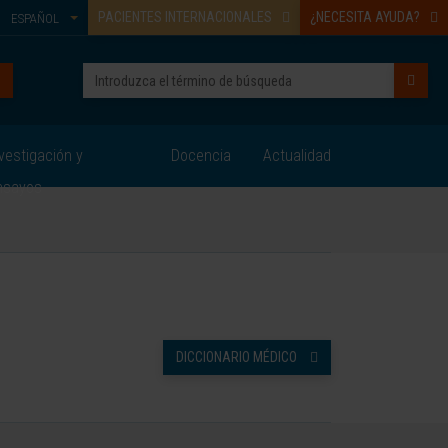
PACIENTES INTERNACIONALES
¿NECESITA AYUDA?
ESPAÑOL
vestigación y
Docencia
Actualidad
nsayos
DICCIONARIO MÉDICO