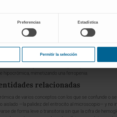
s, por lo que la ferritina no está descendida. La distinció
upo heterogéneo de trastornos, el problema no es la falta d
Preferencias
Estadística
itroblasto. El hierro se acumula en forma de gránulos alre
isibles en la médula ósea. Las formas congénitas suelen li
dromes mielodisplásicos, fármacos o tóxicos como el plo
n enfermedades inflamatorias, infecciosas o neoplásicas 
Permitir la selección
ón de hepcidina, que bloquea la liberación de hierro desde 
 ser normocítica y normocrómica, pero que en fases avanz
e hipocrómica, mimetizando una ferropenia.
entidades relacionadas
ocrómica de varios conceptos con los que se confunde o s
o aislado —la palidez del eritrocito al microscopio— y no 
rse de forma leve o transitoria sin que la cifra de hemog