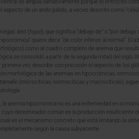
 central se amplía llamativamente porque el eritrocito c
 el aspecto de un anillo pálido, a veces descrito como "cé
riegas: ὑπό (
hypó
), que significa "debajo de" o "por debajo
"hipocrómica" quiere decir "de color inferior al normal". El ad
orfológico) como al cuadro completo de anemia que resulta 
ógica se consolidó a partir de la segunda mitad del siglo X
 primera vez describir con precisión el aspecto de los gló
cación morfológica de las anemias en hipocrómicas, normoc
tamaño (microcíticas, normocíticas y macrocíticas), sigue 
atología.
o, la anemia hipocrómica no es una enfermedad en sí mism
 cuyo denominador común es la producción insuficiente de
 cuál es el mecanismo concreto que está limitando la sínt
 completamente según la causa subyacente.