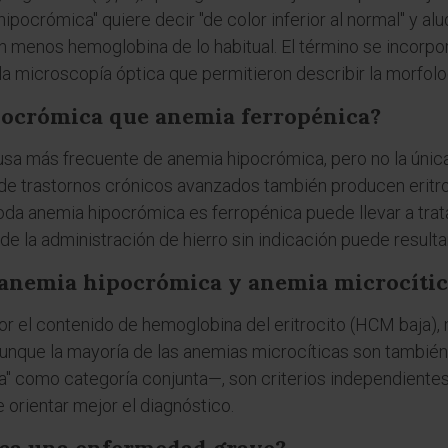
 "hipocrómica" quiere decir "de color inferior al normal" y 
n menos hemoglobina de lo habitual. El término se incorpor
la microscopía óptica que permitieron describir la morfolog
pocrómica que anemia ferropénica?
usa más frecuente de anemia hipocrómica, pero no la única
de trastornos crónicos avanzados también producen eritro
oda anemia hipocrómica es ferropénica puede llevar a tra
e la administración de hierro sin indicación puede resultar
 anemia hipocrómica y anemia microcític
r el contenido de hemoglobina del eritrocito (HCM baja), 
Aunque la mayoría de las anemias microcíticas son tambié
a" como categoría conjunta—, son criterios independientes
e orientar mejor el diagnóstico.