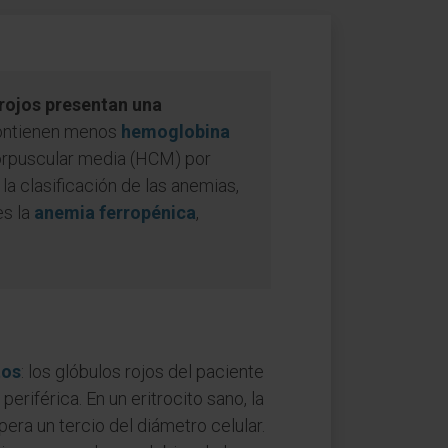
rojos presentan una
 contienen menos
hemoglobina
corpuscular media (HCM) por
a clasificación de las anemias,
es la
anemia ferropénica
,
tos
: los glóbulos rojos del paciente
riférica. En un eritrocito sano, la
era un tercio del diámetro celular.