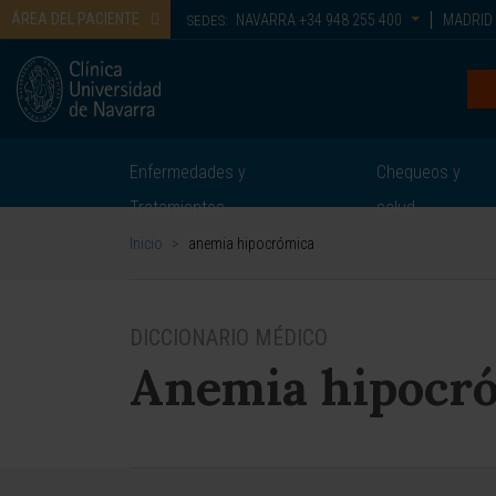
ÁREA DEL PACIENTE
NAVARRA
+34 948 255 400
MADRID
SEDES:
Enfermedades y
Chequeos y
Tratamientos
salud
Inicio
>
anemia hipocrómica
DICCIONARIO MÉDICO
Anemia hipocr