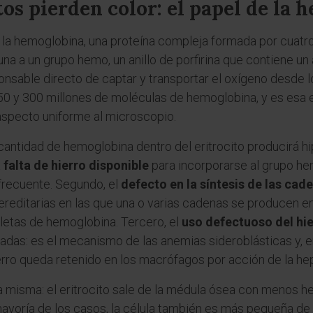
tos pierden color: el papel de la
a la hemoglobina, una proteína compleja formada por cuatro
una a un grupo hemo, un anillo de porfirina que contiene un
onsable directo de captar y transportar el oxígeno desde 
250 y 300 millones de moléculas de hemoglobina, y es esa 
 aspecto uniforme al microscopio.
 cantidad de hemoglobina dentro del eritrocito producirá
a
falta de hierro disponible
para incorporarse al grupo h
 frecuente. Segundo, el
defecto en la síntesis de las cad
reditarias en las que una o varias cadenas se producen en 
etas de hemoglobina. Tercero, el
uso defectuoso del hi
adas: es el mecanismo de las anemias sideroblásticas y, en
erro queda retenido en los macrófagos por acción de la hepc
a misma: el eritrocito sale de la médula ósea con menos h
mayoría de los casos, la célula también es más pequeña de l