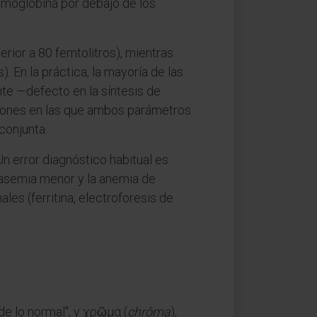
emoglobina por debajo de los
erior a 80 femtolitros), mientras
 En la práctica, la mayoría de las
e —defecto en la síntesis de
ciones en las que ambos parámetros
 conjunta.
n error diagnóstico habitual es
alasemia menor y la anemia de
es (ferritina, electroforesis de
 de lo normal", y χρῶμα (
chrôma
),