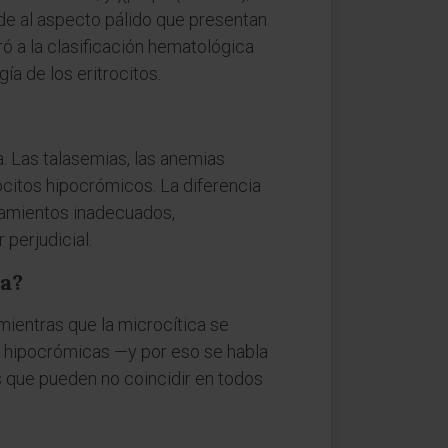
alude al aspecto pálido que presentan
ó a la clasificación hematológica
ía de los eritrocitos.
. Las talasemias, las anemias
citos hipocrómicos. La diferencia
tamientos inadecuados,
 perjudicial.
a?
mientras que la microcítica se
n hipocrómicas —y por eso se habla
 que pueden no coincidir en todos