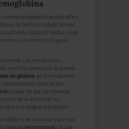
 hemoglobina
 cadenas polipeptídicas (dos alfa y
 átomo de hierro en estado ferroso.
los pulmones hasta los tejidos. Cada
enorme concentración la que le
 hipocromía. Los mecanismos
emo: es el mecanismo de la anemia
enas de globina
: es el mecanismo
cantidad insuficiente, lo que
erro
a pesar de que las reservas
 parte, de la anemia de los
idina y no llega al eritroblasto.
emoglobina de la normal, y por eso
o habitual (
microcitosis
), lo que