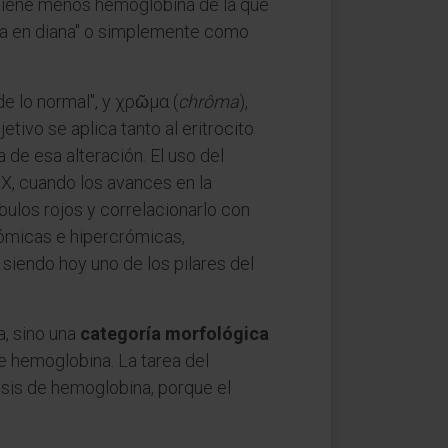
ontiene menos hemoglobina de la que
lula en diana" o simplemente como
 de lo normal", y χρῶμα (
chrôma
),
jetivo se aplica tanto al eritrocito
de esa alteración. El uso del
IX, cuando los avances en la
bulos rojos y correlacionarlo con
rómicas e hipercrómicas,
siendo hoy uno de los pilares del
a, sino una
categoría morfológica
 hemoglobina. La tarea del
esis de hemoglobina, porque el