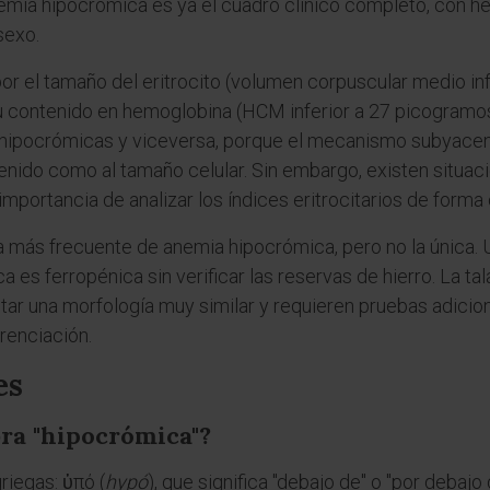
emia hipocrómica es ya el cuadro clínico completo, con h
sexo.
or el tamaño del eritrocito (volumen corpuscular medio inf
u contenido en hemoglobina (HCM inferior a 27 picogramos).
hipocrómicas y viceversa, porque el mecanismo subyacent
enido como al tamaño celular. Sin embargo, existen situa
 importancia de analizar los índices eritrocitarios de forma
 más frecuente de anemia hipocrómica, pero no la única. U
 es ferropénica sin verificar las reservas de hierro. La t
r una morfología muy similar y requieren pruebas adicional
renciación.
es
bra "hipocrómica"?
riegas: ὑπό (
hypó
), que significa "debajo de" o "por debajo