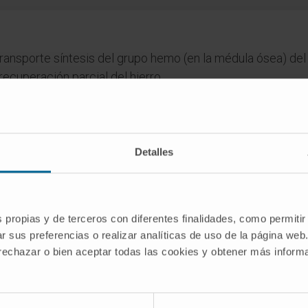
ransporte síntesis del grupo hemo (en la médula ósea) del h
recuperación parcial del hierro.
Detalles
dico de la Clínica Universidad de Navarra tiene como objetivo principal
te única para tomar decisiones relacionadas con la salud. Esta informa
recomendaciones de profesionales de la salud. Siempre es esencial consu
versidad de Navarra no se responsabiliza por el uso inapropiado o la in
s propias y de terceros con diferentes finalidades, como permitir
r sus preferencias o realizar analíticas de uso de la página web
 rechazar o bien aceptar todas las cookies y obtener más infor