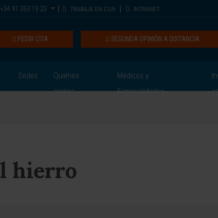
+34 91 353 19 20
TRABAJE EN CUN
INTRANET
PEDIR CITA
SEGUNDA OPINIÓN A DISTANCIA
Sedes
Quiénes
Médicos y
In
somos
Especialidades
e
l hierro