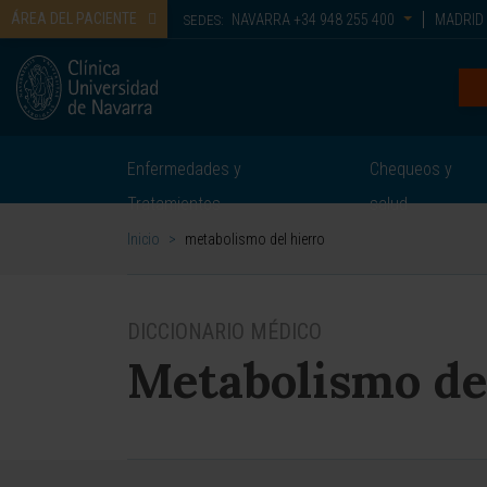
ÁREA DEL PACIENTE
NAVARRA
+34 948 255 400
MADRID
SEDES:
Enfermedades y
Chequeos y
Tratamientos
salud
Inicio
>
metabolismo del hierro
DICCIONARIO MÉDICO
Metabolismo de