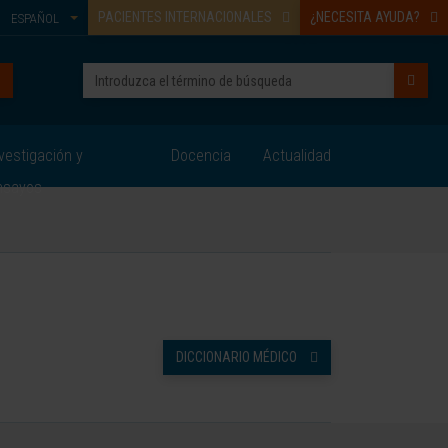
PACIENTES INTERNACIONALES
¿NECESITA AYUDA?
ESPAÑOL
vestigación y
Docencia
Actualidad
nsayos
DICCIONARIO MÉDICO