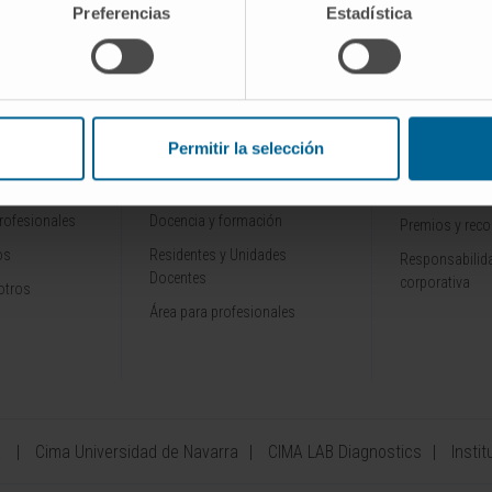
SCRIBIRSE
Preferencias
Estadística
INVESTIGACIÓN Y
CONOZCA L
ALES
DOCENCIA
Permitir la selección
Por qué venir
Ensayos clínicos
Tecnología
rofesionales
Docencia y formación
Premios y rec
os
Residentes y Unidades
Responsabilida
Docentes
corporativa
otros
Área para profesionales
a
Cima Universidad de Navarra
CIMA LAB Diagnostics
Instit