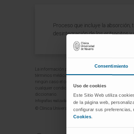
Proceso que incluye la absorción, t
desintegración de los eritrocitos y 
Consentimiento
La información proporcionada en este Diccionario Mé
términos médicos y no debe ser utilizada como fuen
ningún caso el consejo, diagnóstico, tratamiento o 
Uso de cookies
cualquier condición o síntoma médico. La Clínica Uni
diccionario.
Este Sitio Web utiliza cookie
Infografías realizadas con https://BioRender.com
de la página web, personaliza
© Clínica Universidad de Navarra 2026
configurar sus preferencias,
Cookies
.
Selección