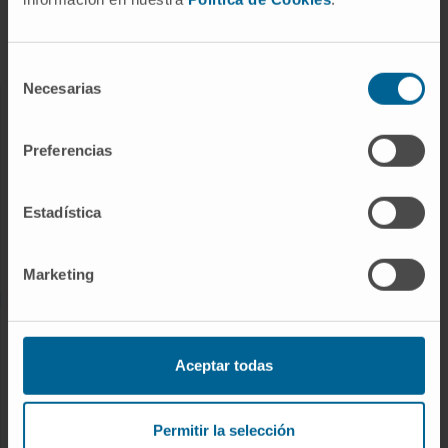
Cuidados en casa
Chequeos y salud
Selección
Necesarias
de
consentimiento
NUESTROS PROFESIONALES
Preferencias
Cancer Center
Conozca a los profesionales
Estadística
Servicios médicos
Trabaje con nosotros
Marketing
INVESTIGACIÓN Y DOCENCIA
Aceptar todas
Ensayos clínicos
Docencia y formación
Permitir la selección
Residentes y Unidades Docentes