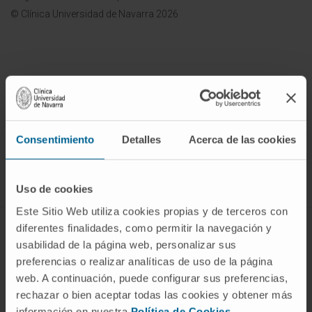
© Clínica Universidad de Navarra 2026
¡Únete a nuestra comunidad!
SUSCRIBIRSE
Consentimiento
Detalles
Acerca de las cookies
Síguenos
Uso de cookies
Este Sitio Web utiliza cookies propias y de terceros con
diferentes finalidades, como permitir la navegación y
ENFERMEDADES Y TRATAMIENTOS
usabilidad de la página web, personalizar sus
preferencias o realizar analíticas de uso de la página
Enfermedades
web. A continuación, puede configurar sus preferencias,
Pruebas diagnósticas
rechazar o bien aceptar todas las cookies y obtener más
Tratamientos
información en nuestra
Política de Cookies
.