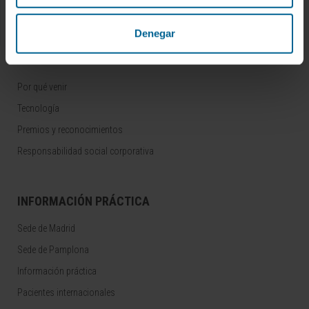
Área para profesionales
Denegar
CONOZCA LA CLÍNICA
Por qué venir
Tecnología
Premios y reconocimientos
Responsabilidad social corporativa
INFORMACIÓN PRÁCTICA
Sede de Madrid
Sede de Pamplona
Información práctica
Pacientes internacionales