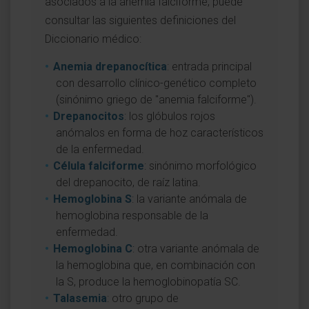
asociados a la anemia falciforme, puede
consultar las siguientes definiciones del
Diccionario médico:
Anemia drepanocítica
: entrada principal
con desarrollo clínico-genético completo
(sinónimo griego de "anemia falciforme").
Drepanocitos
: los glóbulos rojos
anómalos en forma de hoz característicos
de la enfermedad.
Célula falciforme
: sinónimo morfológico
del drepanocito, de raíz latina.
Hemoglobina S
: la variante anómala de
hemoglobina responsable de la
enfermedad.
Hemoglobina C
: otra variante anómala de
la hemoglobina que, en combinación con
la S, produce la hemoglobinopatía SC.
Talasemia
: otro grupo de