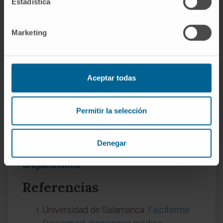
Estadística
El desarrollo completo de la enfermedad —
causa genética, mecanismo de polimerización
Marketing
de la hemoglobina S, genotipos (homocigotos
SS, portadores AS, hemoglobinopatías mixtas
SC y Sβ-talasemia), epidemiología mundial,
Aceptar todas
relación evolutiva con la malaria, hitos
históricos (Herrick 1910, Pauling 1949 y la
primera enfermedad molecular descrita),
Permitir la selección
manifestaciones clínicas y diferenciación con
otras hemoglobinopatías— se desarrolla en la
Denegar
entrada del diccionario dedicada a la
anemia
drepanocítica
.
Referencias
Universidad de Salamanca.
Falciforme.