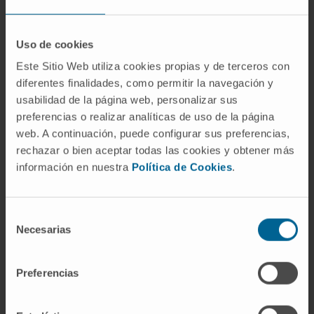
Sí, son sinónimos. Designan la misma
enfermedad desde dos raíces clásicas
distintas: "falciforme" procede del latín
falx
Uso de cookies
("hoz") y "drepanocítica" del griego δρέπανον
Este Sitio Web utiliza cookies propias y de terceros con
("hoz" también). Hay un matiz: algunos autores
diferentes finalidades, como permitir la navegación y
consideran que
anemia falciforme
es
usabilidad de la página web, personalizar sus
técnicamente inexacto, porque lo que tiene
preferencias o realizar analíticas de uso de la página
forma de hoz son los glóbulos rojos, no la
web. A continuación, puede configurar sus preferencias,
rechazar o bien aceptar todas las cookies y obtener más
anemia. Por esta razón, la nomenclatura
información en nuestra
Política de Cookies
.
científica moderna prefiere
anemia
drepanocítica
o
drepanocitosis
. En la práctica
clínica española, sin embargo, "anemia
Selección
falciforme" sigue siendo el nombre más
Necesarias
de
extendido.
consentimiento
¿Dónde encontrar la información
Preferencias
médica completa sobre esta
enfermedad?