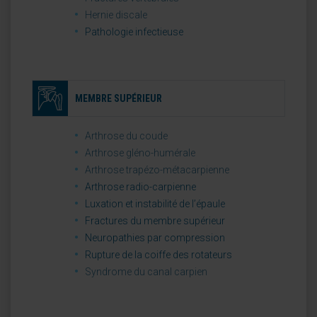
Hernie discale
Pathologie infectieuse
MEMBRE SUPÉRIEUR
Arthrose du coude
Arthrose gléno-humérale
Arthrose trapézo-métacarpienne
Arthrose radio-carpienne
Luxation et instabilité de l’épaule
Fractures du membre supérieur
Neuropathies par compression
Rupture de la coiffe des rotateurs
Syndrome du canal carpien