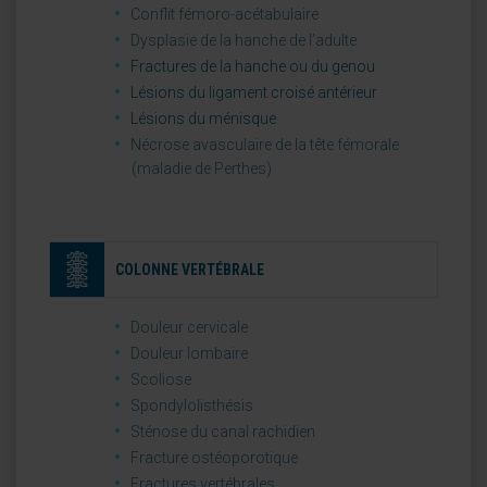
Conflit fémoro-acétabulaire
Dysplasie de la hanche de l’adulte
Fractures de la hanche ou du genou
Lésions du ligament croisé antérieur
Lésions du ménisque
Nécrose avasculaire de la tête fémorale
(maladie de Perthes)
COLONNE VERTÉBRALE
Douleur cervicale
Douleur lombaire
Scoliose
Spondylolisthésis
Sténose du canal rachidien
Fracture ostéoporotique
Fractures vertébrales